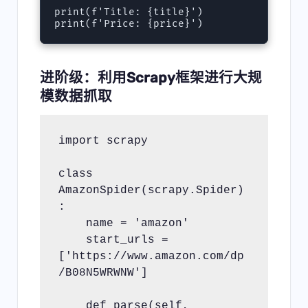
print(f'Title: {title}')

进阶级：利用Scrapy框架进行大规
模数据抓取
import scrapy
class 
AmazonSpider(scrapy.Spider)
:
    name = 'amazon'
    start_urls = 
['https://www.amazon.com/dp
/B08N5WRWNW']
    def parse(self, 