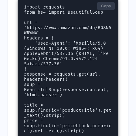
Copy
import requests

from bs4 import BeautifulSoup

url = 
'https://www.amazon.com/dp/B08N5
WRWNW'

headers = {

    'User-Agent': 'Mozilla/5.0 
(Windows NT 10.0; Win64; x64) 
AppleWebKit/537.36 (KHTML, like 
Gecko) Chrome/91.0.4472.124 
Safari/537.36'

}

response = requests.get(url, 
headers=headers)

soup = 
BeautifulSoup(response.content, 
'html.parser')

title = 
soup.find(id='productTitle').get
_text().strip()

price = 
soup.find(id='priceblock_ourpric
e').get_text().strip()
