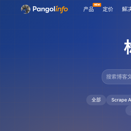
跳
产品
定价
解
至
内
容
全部
Scrape A