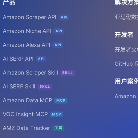
产品
解决方
Amazon Scraper API
亚马逊数
API
Amazon Niche API
API
开发者
Amazon Alexa API
API
开发者文
AI SERP API
API
GitHub
Amazon Scraper Skill
SKILL
用户案
AI SERP Skill
SKILL
Amazon
Amazon Data MCP
MCP
VOC Insight MCP
MCP
AMZ Data Tracker
工具