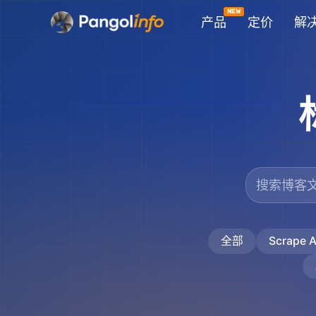
跳
产品
定价
解
至
内
容
全部
Scrape A