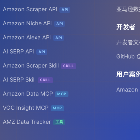
Amazon Scraper API
亚马逊数
API
Amazon Niche API
API
开发者
Amazon Alexa API
API
开发者文
AI SERP API
API
GitHub
Amazon Scraper Skill
SKILL
用户案
AI SERP Skill
SKILL
Amazon
Amazon Data MCP
MCP
VOC Insight MCP
MCP
AMZ Data Tracker
工具