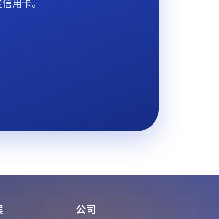
定信用卡。
案
公司