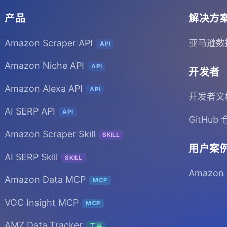
产品
解决方
Amazon Scraper API
亚马逊数
API
Amazon Niche API
API
开发者
Amazon Alexa API
API
开发者文
AI SERP API
API
GitHub
Amazon Scraper Skill
SKILL
用户案
AI SERP Skill
SKILL
Amazon
Amazon Data MCP
MCP
VOC Insight MCP
MCP
AMZ Data Tracker
工具