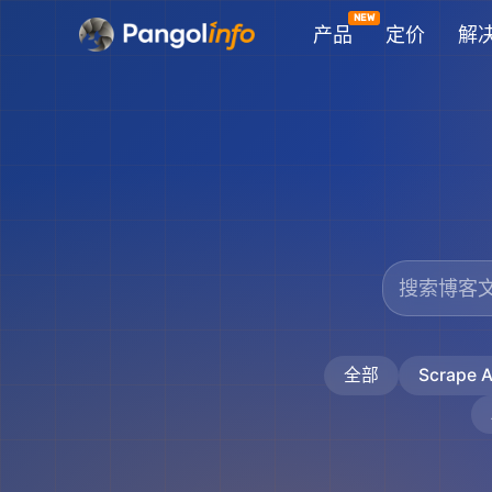
跳
产品
定价
解
至
内
容
全部
Scrape A