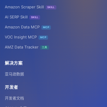
Amazon Scraper Skill
SKILL
AI SERP Skill
SKILL
Amazon Data MCP
MCP
VOC Insight MCP
MCP
AMZ Data Tracker
工具
解决方案
亚马逊数据
开发者
开发者文档