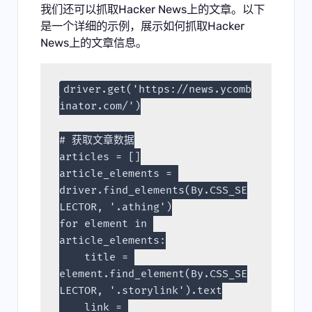
我们还可以抓取Hacker News上的文章。以下
是一个详细的示例，展示如何抓取Hacker
News上的文章信息。
driver.get('https://news.ycomb
inator.com/')
# 获取文章数据
articles = []
article_elements = 
driver.find_elements(By.CSS_SE
LECTOR, '.athing')
for element in 
article_elements:
    title = 
element.find_element(By.CSS_SE
LECTOR, '.storylink').text
    link = 