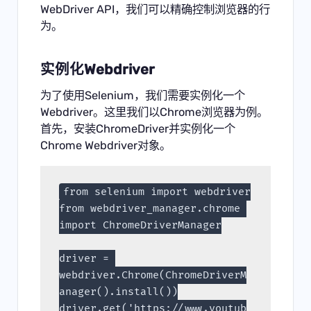
WebDriver API，我们可以精确控制浏览器的行
为。
实例化Webdriver
为了使用Selenium，我们需要实例化一个
Webdriver。这里我们以Chrome浏览器为例。
首先，安装ChromeDriver并实例化一个
Chrome Webdriver对象。
from selenium import webdriver
from webdriver_manager.chrome 
import ChromeDriverManager
driver = 
webdriver.Chrome(ChromeDriverM
anager().install())
driver.get('https://www.youtub