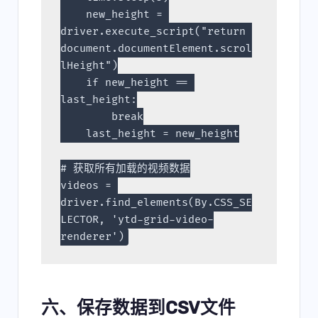
    new_height = 
driver.execute_script("return 
document.documentElement.scrol
lHeight")
    if new_height == 
last_height:
        break
    last_height = new_height
# 获取所有加载的视频数据
videos = 
driver.find_elements(By.CSS_SE
LECTOR, 'ytd-grid-video-
renderer')
六、保存数据到CSV文件