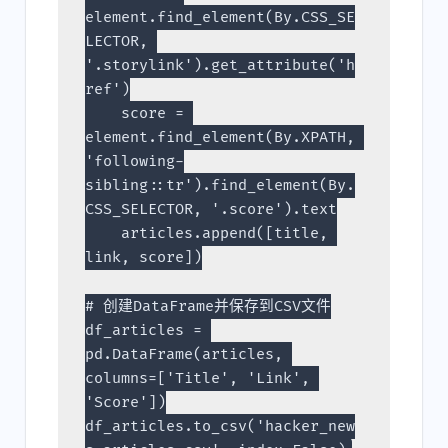
element.find_element(By.CSS_SE
LECTOR, 
'.storylink').get_attribute('h
ref')
    score = 
element.find_element(By.XPATH, 
'following-
sibling::tr').find_element(By.
CSS_SELECTOR, '.score').text
    articles.append([title, 
link, score])
# 创建DataFrame并保存到CSV文件
df_articles = 
pd.DataFrame(articles, 
columns=['Title', 'Link', 
'Score'])
df_articles.to_csv('hacker_new