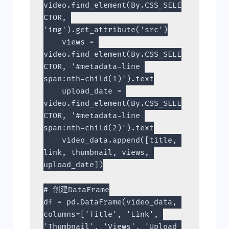
video.find_element(By.CSS_SELE
CTOR, 
'img').get_attribute('src')
    views = 
video.find_element(By.CSS_SELE
CTOR, '#metadata-line 
span:nth-child(1)').text
    upload_date = 
video.find_element(By.CSS_SELE
CTOR, '#metadata-line 
span:nth-child(2)').text
    video_data.append([title, 
link, thumbnail, views, 
upload_date])
# 创建DataFrame
df = pd.DataFrame(video_data, 
columns=['Title', 'Link', 
'Thumbnail', 'Views', 'Upload 