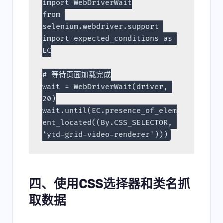
import WebDriverWait
from 
selenium.webdriver.support 
import expected_conditions as 
EC
# 等待页面加载完成
wait = WebDriverWait(driver, 
20)
wait.until(EC.presence_of_elem
ent_located((By.CSS_SELECTOR, 
'ytd-grid-video-renderer')))
四、使用CSS选择器和类名抓
取数据