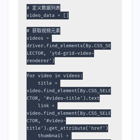
# 定义数据列表
video_data = []
# 获取视频元素
videos = 
driver.find_elements(By.CSS_SE
LECTOR, 'ytd-grid-video-
renderer')
for video in videos:
    title = 
video.find_element(By.CSS_SELE
CTOR, '#video-title').text
    link = 
video.find_element(By.CSS_SELE
CTOR, '#video-
title').get_attribute('href')
    thumbnail = 