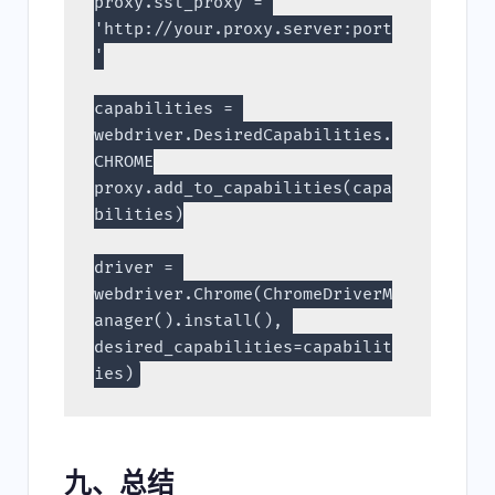
proxy.ssl_proxy = 
'http://your.proxy.server:port
'
capabilities = 
webdriver.DesiredCapabilities.
CHROME
proxy.add_to_capabilities(capa
bilities)
driver = 
webdriver.Chrome(ChromeDriverM
anager().install(), 
desired_capabilities=capabilit
ies)
九、总结