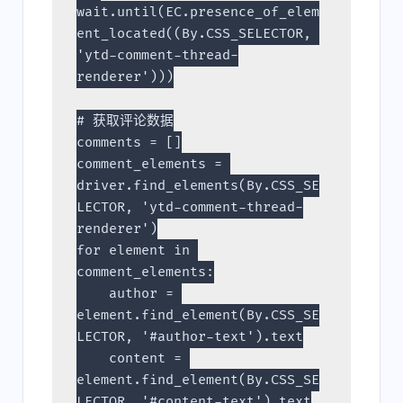
wait.until(EC.presence_of_elem
ent_located((By.CSS_SELECTOR, 
'ytd-comment-thread-
renderer')))
# 获取评论数据
comments = []
comment_elements = 
driver.find_elements(By.CSS_SE
LECTOR, 'ytd-comment-thread-
renderer')
for element in 
comment_elements:
    author = 
element.find_element(By.CSS_SE
LECTOR, '#author-text').text
    content = 
element.find_element(By.CSS_SE
LECTOR, '#content-text').text