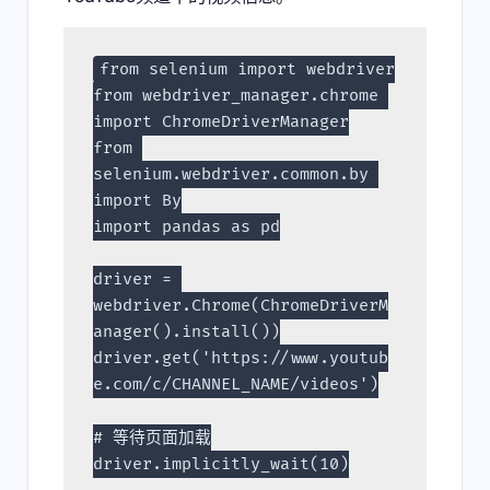
from selenium import webdriver
from webdriver_manager.chrome 
import ChromeDriverManager
from 
selenium.webdriver.common.by 
import By
import pandas as pd
driver = 
webdriver.Chrome(ChromeDriverM
anager().install())
driver.get('https://www.youtub
e.com/c/CHANNEL_NAME/videos')
# 等待页面加载
driver.implicitly_wait(10)