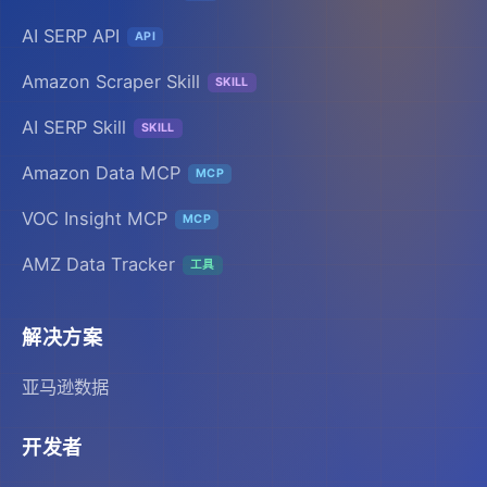
AI SERP API
API
Amazon Scraper Skill
SKILL
AI SERP Skill
SKILL
Amazon Data MCP
MCP
VOC Insight MCP
MCP
AMZ Data Tracker
工具
解决方案
亚马逊数据
开发者