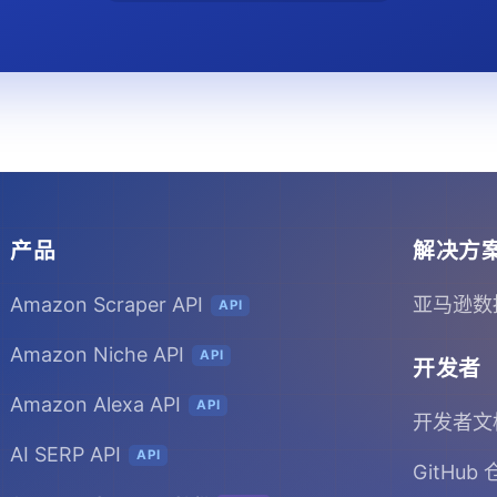
产品
解决方
Amazon Scraper API
亚马逊数
API
Amazon Niche API
API
开发者
Amazon Alexa API
API
开发者文
AI SERP API
API
GitHub