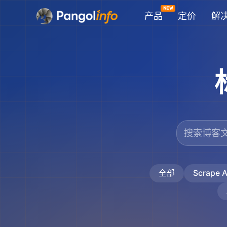
跳
产品
定价
解
至
内
容
全部
Scrape A