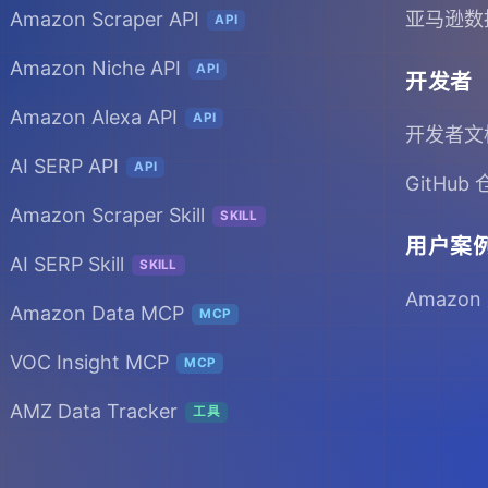
Amazon Scraper API
亚马逊数
API
Amazon Niche API
API
开发者
Amazon Alexa API
API
开发者文
AI SERP API
API
GitHub
Amazon Scraper Skill
SKILL
用户案
AI SERP Skill
SKILL
Amazon
Amazon Data MCP
MCP
VOC Insight MCP
MCP
AMZ Data Tracker
工具