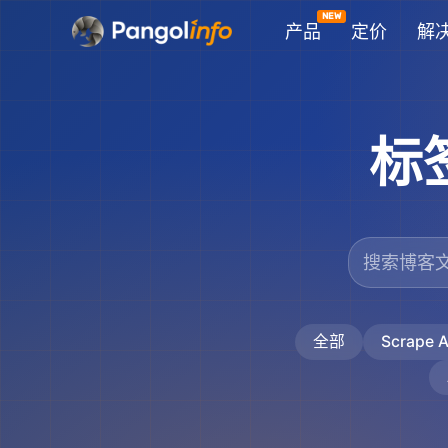
跳
产品
定价
解
至
内
容
标
全部
Scrape A