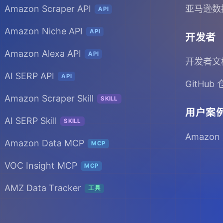
Amazon Scraper API
亚马逊数
API
Amazon Niche API
API
开发者
Amazon Alexa API
API
开发者文
AI SERP API
API
GitHub
Amazon Scraper Skill
SKILL
用户案
AI SERP Skill
SKILL
Amazon
Amazon Data MCP
MCP
VOC Insight MCP
MCP
AMZ Data Tracker
工具