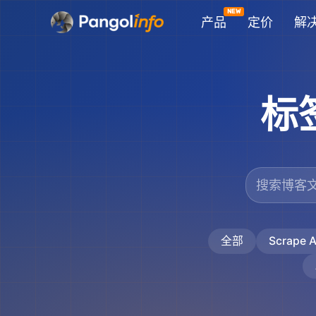
跳
产品
定价
解
至
内
容
标
全部
Scrape A