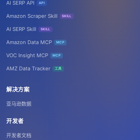
AI SERP API
API
Amazon Scraper Skill
SKILL
AI SERP Skill
SKILL
Amazon Data MCP
MCP
VOC Insight MCP
MCP
AMZ Data Tracker
工具
解决方案
亚马逊数据
开发者
开发者文档