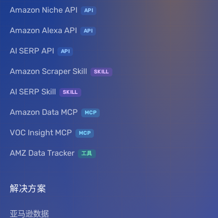
Amazon Niche API
API
Amazon Alexa API
API
AI SERP API
API
Amazon Scraper Skill
SKILL
AI SERP Skill
SKILL
Amazon Data MCP
MCP
VOC Insight MCP
MCP
AMZ Data Tracker
工具
解决方案
亚马逊数据