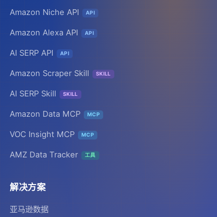
Amazon Niche API
API
Amazon Alexa API
API
AI SERP API
API
Amazon Scraper Skill
SKILL
AI SERP Skill
SKILL
Amazon Data MCP
MCP
VOC Insight MCP
MCP
AMZ Data Tracker
工具
解决方案
亚马逊数据