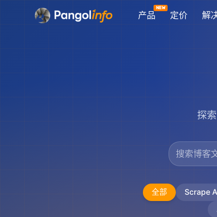
跳
产品
定价
解
至
内
容
探索
全部
Scrape A