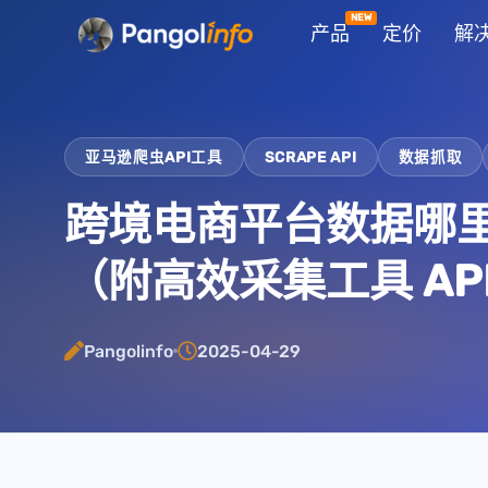
跳
产品
定价
解
至
内
容
亚马逊爬虫API工具
SCRAPE API
数据抓取
跨境电商平台数据哪
（附高效采集工具 AP
Pangolinfo
2025-04-29