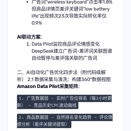
广告词”wireless keyboard”点击率1.8%
但商品详情页差评关键词”low battery
life”出现频次23次导致实际转化率仅
0.9%
AI联动方案
：
Data Pilot监控商品评论情感变化
DeepSeek建立广告词-差评词关联图谱
自动暂停与差评强关联的广告词
二、AI自动化广告优化四步法（附代码级解
析） 2.1 数据采集与清洗：构建360°数据视图
Amazon Data Pilot采集矩阵
：
1. 广告数据层 - 实时广告位排名（每2小时更
新） - 竞品历史CPC波动曲线
2. 商品数据层 - 自然排名变化趋势 - 评论情
感分析（差评关键词提取）