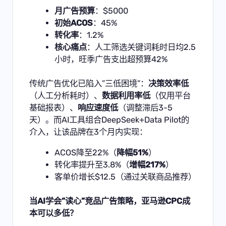
月广告预算
：$5000
初始ACOS
：45%
转化率
：1.2%
核心痛点
：人工筛选关键词耗时日均2.5
小时，旺季广告支出超预算42%
传统广告优化已陷入”三低困境”：
决策效率低
（人工分析耗时）、
数据利用率低
（仅用平台
基础报表）、
响应速度低
（调整滞后3-5
天）。而AI工具组合DeepSeek+Data Pilot的
介入，让该品牌在3个月内实现：
ACOS降至22%（
降幅51%
）
转化率提升至3.8%（
增幅217%
）
客单价增长$12.5（通过关联商品推荐）
当AI学会”读心”竞品广告策略，亚马逊CPC成
本可以多低？