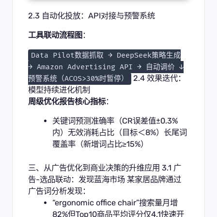
2.3 自动化投放：API对接与预警系统
工具联动流程图
：
Data Pilot数据抓取 → DeepSeek策略生成
→ Amazon Advertising API → 自动调价 ↓
2.4 效果迭代：
预警系统（ACOS>30%时暂停）
模型持续进化机制
周级优化报告核心指标
：
关键词预测准确率（CR误差值±0.3%
内）无效消耗占比（目标＜8%）长尾词
覆盖率（新增词占比≥15%）
三、从广告优化到商业决策的升维应用 3.1 广
告-选品联动：发现蓝海市场 某家居品牌通过
广告词分析发现：
“ergonomic office chair”搜索量月增
82%但Top10商品平均评分仅4.1快速开