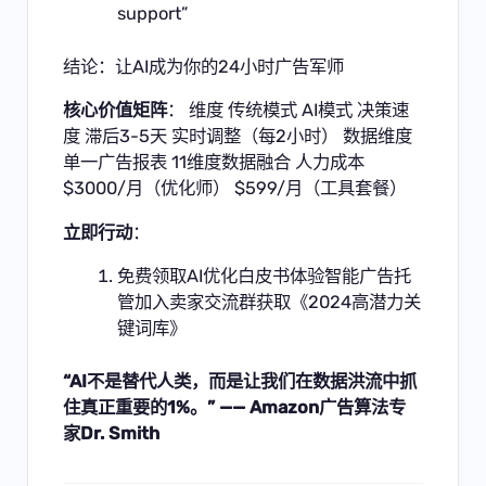
support”
结论：让AI成为你的24小时广告军师
核心价值矩阵
： 维度 传统模式 AI模式 决策速
度 滞后3-5天 实时调整（每2小时） 数据维度
单一广告报表 11维度数据融合 人力成本
$3000/月（优化师） $599/月（工具套餐）
立即行动
：
免费领取AI优化白皮书
体验智能广告托
管
加入卖家交流群获取《2024高潜力关
键词库》
“AI不是替代人类，而是让我们在数据洪流中抓
住真正重要的1%。” —— Amazon广告算法专
家Dr. Smith