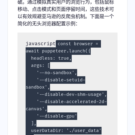
破。通过模拟真实用户的浏览行为，包括鼠标
移动、点击模式和页面停留时间，这些技术可
以有效规避亚马逊的反爬虫机制。下面是一个
简化的无头浏览器配置示例：
javascript
const browser = 
await puppeteer.launch({

  headless: true,

  args: [

    '--no-sandbox',

    '--disable-setuid-
sandbox',

    '--disable-dev-shm-usage',

    '--disable-accelerated-2d-
canvas',

    '--disable-gpu'

  ],

  userDataDir: './user_data'
