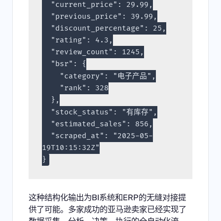
  "current_price": 29.99,

  "previous_price": 39.99,

  "discount_percentage": 25,

  "rating": 4.3,

  "review_count": 1245,

  "bsr": {

    "category": "电子产品",

    "rank": 328

  },

  "stock_status": "有库存",

  "estimated_sales": 856,

  "scraped_at": "2025-05-
19T10:15:32Z"

}
这种结构化输出为BI系统和ERP的无缝对接提
供了可能。多家成功的亚马逊卖家已经实现了