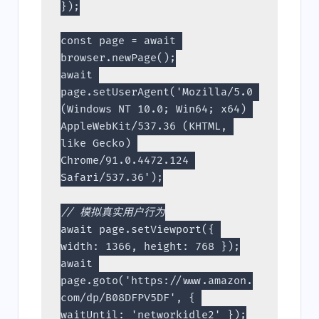
});

const page = await 
browser.newPage();

await 
page.setUserAgent('Mozilla/5.0 
(Windows NT 10.0; Win64; x64) 
AppleWebKit/537.36 (KHTML, 
like Gecko) 
Chrome/91.0.4472.124 
Safari/537.36');

// 模拟真实用户行为
await page.setViewport({ 
width: 1366, height: 768 });

await 
page.goto('https://www.amazon.
com/dp/B08DFPV5DF', { 
waitUntil: 'networkidle2' });
