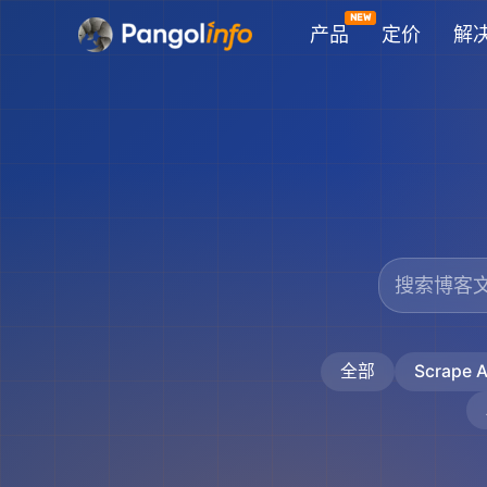
跳
产品
定价
解
至
内
容
全部
Scrape A