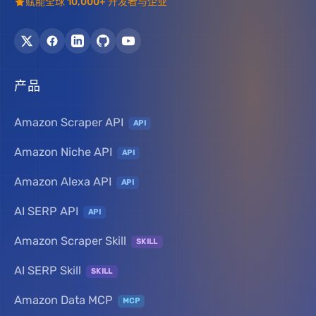
赋能全球 10,000+ 开发者与企业
产品
Amazon Scraper API
API
Amazon Niche API
API
Amazon Alexa API
API
AI SERP API
API
Amazon Scraper Skill
SKILL
AI SERP Skill
SKILL
Amazon Data MCP
MCP