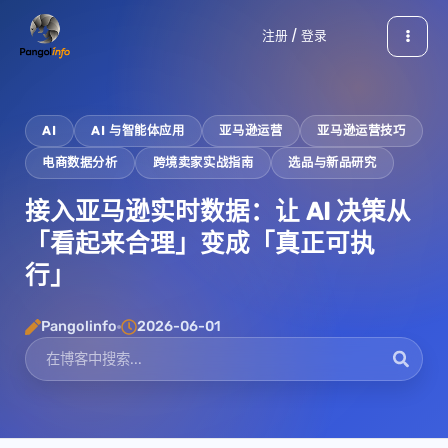
跳
注册 / 登录
至
内
容
AI
AI 与智能体应用
亚马逊运营
亚马逊运营技巧
电商数据分析
跨境卖家实战指南
选品与新品研究
接入亚马逊实时数据：让 AI 决策从
「看起来合理」变成「真正可执
行」
Pangolinfo
2026-06-01