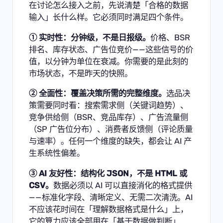
在讨论怎么接入之前，先说清楚「合格的数据
输入」长什么样。它必须同时满足四个条件。
① 实时性：分钟级，不是日报级。
价格、BSR
排名、库存状态、广告位竞价——这些信号的价
值，以分钟为单位在衰减。你需要的是此刻的
市场状态，不是昨天的快照。
② 全面性：覆盖决策所需的完整维度。
选品决
策需要同时看：搜索需求侧（关键词趋势）、
竞争供给侧（BSR、竞品库存）、广告流量侧
（SP 广告位分布）、消费者反馈侧（评论质量
与速率）。任何一个维度的缺失，都会让 AI 产
生系统性偏差。
③ AI 友好性：结构化 JSON，不是 HTML 或
CSV。
数据必须以 AI 可以直接消化的格式提供
——标准化字段、清晰定义、无需二次清洗。AI
不应该花时间在「理解数据格式是什么」上，
它的算力应该全部用在「基于数据做判断」