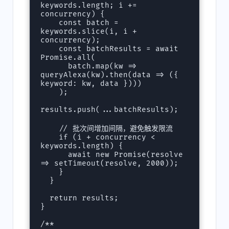
keywords.length; i += 
concurrency) {

    const batch = 
keywords.slice(i, i + 
concurrency);

    const batchResults = await 
Promise.all(

      batch.map(kw => 
queryAlexa(kw).then(data => ({ 
keyword: kw, data })))

    );

results.push(...batchResults);

    // 批次间增加间隔，避免触发限流

    if (i + concurrency < 
keywords.length) {

      await new Promise(resolve 
=> setTimeout(resolve, 2000));

    }

  }

  return results;

}

/**
