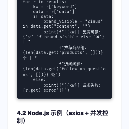
for r in results:

    kw = r["keyword"]

    data = r["data"]

    if data:

        brand_visible = "Zinus" 
in data.get("content", "")

        print(f"[{kw}] 品牌可见: 
{'✅' if brand_visible else '❌'} 
| "

              f"推荐商品组: 
{len(data.get('products', []))} 
个 | "

              f"追问问题: 
{len(data.get('follow_up_questio
ns', []))} 条")

    else:

        print(f"[{kw}] 请求失败: 
{r.get('error')}")
4.2 Node.js 示例（axios + 并发控
制）