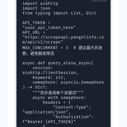
import aiohttp

import json

from typing import List, Dict

API_TOKEN = 
"your_api_token_here"

API_URL = 
"https://scrapeapi.pangolinfo.co
m/api/v2/scrape"

MAX_CONCURRENT = 3  # 建议最大并发
数，避免触发限流

async def query_alexa_async(

    session: 
aiohttp.ClientSession,

    keyword: str,

    semaphore: asyncio.Semaphore

) -> Dict:

    """异步查询单个关键词"""

    async with semaphore:

        headers = {

            "Content-Type": 
"application/json",

            "Authorization": 
f"Bearer {API_TOKEN}"

        }
