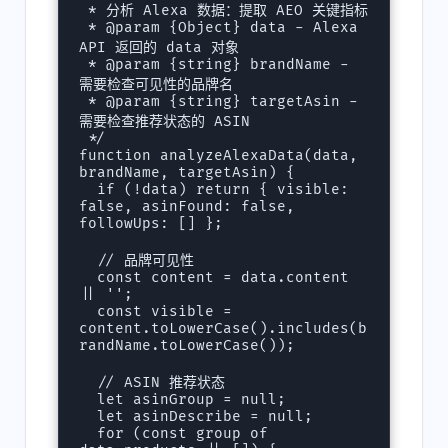
 * 分析 Alexa 数据：提取 AEO 关键指标

 * @param {Object} data - Alexa 
API 返回的 data 对象

 * @param {string} brandName - 
需要检查可见性的品牌名

 * @param {string} targetAsin - 
需要检查推荐状态的 ASIN

 */

function analyzeAlexaData(data, 
brandName, targetAsin) {

  if (!data) return { visible: 
false, asinFound: false, 
followUps: [] };

  // 品牌可见性

  const content = data.content 
|| '';

  const visible = 
content.toLowerCase().includes(b
randName.toLowerCase());

  // ASIN 推荐状态

  let asinGroup = null;

  let asinDescribe = null;

  for (const group of 