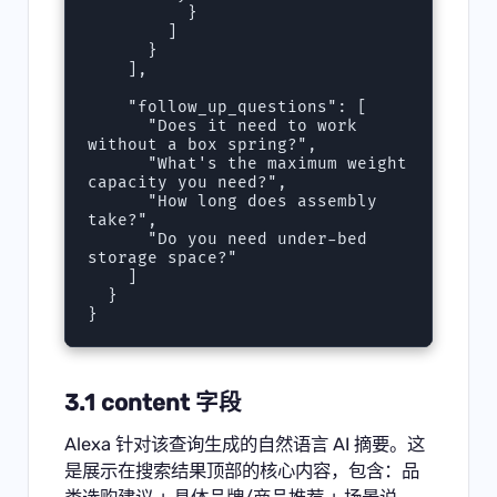
          }

        ]

      }

    ],

    "follow_up_questions": [

      "Does it need to work 
without a box spring?",

      "What's the maximum weight 
capacity you need?",

      "How long does assembly 
take?",

      "Do you need under-bed 
storage space?"

    ]

  }

}
3.1 content 字段
Alexa 针对该查询生成的自然语言 AI 摘要。这
是展示在搜索结果顶部的核心内容，包含：品