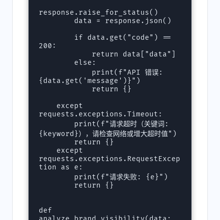
response.raise_for_status()

        data = response.json()

        if data.get("code") == 
200:

            return data["data"]

        else:

            print(f"API 错误: 
{data.get('message')}")

            return {}

    except 
requests.exceptions.Timeout:

        print(f"请求超时（关键词: 
{keyword}），请检查网络或增大超时值")

        return {}

    except 
requests.exceptions.RequestExcep
tion as e:

        print(f"请求失败: {e}")

        return {}

def 
analyze_brand_visibility(data: 