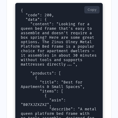
Copy
{

  "code": 200,

  "data": {

    "content": "Looking for a 
queen bed frame that's easy to 
assemble and doesn't require a 
box spring? Here are some great 
options. The Zinus Olney Metal 
Platform Bed Frame is a popular 
choice for apartment dwellers — 
it assembles in about 30 minutes 
without tools and supports 
mattresses directly...",

    "products": [

      {

        "title": "Best for 
Apartments & Small Spaces",

        "items": [

          {

            "asin": 
"B07XJZXZXZ",

            "describe": "A metal 
queen platform bed frame with 