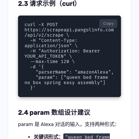
2.3 请求示例（curl）
Copy
curl -X POST 
https://scrapeapi.pangolinfo.com
/api/v2/scrape \

  -H "Content-Type: 
application/json" \

  -H "Authorization: Bearer 
YOUR_API_TOKEN" \

  --max-time 120 \

  -d '{

    "parserName": "amazonAlexa",

    "param": ["queen bed frame 
no box spring easy assembly"]

  }'
2.4 param 数组设计建议
param 是 Alexa 对话的输入，支持两种形式：
关键词形式：
"queen bed frame