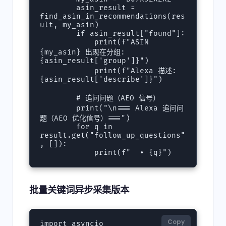
        asin_result = 
find_asin_in_recommendations(res
ult, my_asin)

        if asin_result["found"]:

            print(f"ASIN 
{my_asin} 出现在分组: 
{asin_result['group']}")

            print(f"Alexa 描述: 
{asin_result['describe']}")

        # 追问问题（AEO 信号）

        print("\n=== Alexa 追问问
题（AEO 优化信号）===")

        for q in 
result.get("follow_up_questions"
, []):

            print(f"  • {q}")
批量关键词异步采集版本
Copy
import asyncio
