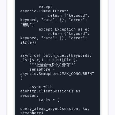
        except 
asyncio.TimeoutError:

            return {"keyword": 
keyword, "data": {}, "error": 
"超时"}

        except Exception as e:

            return {"keyword": 
keyword, "data": {}, "error": 
str(e)}

async def batch_query(keywords: 
List[str]) -> List[Dict]:

    """批量查询多个关键词"""

    semaphore = 
asyncio.Semaphore(MAX_CONCURRENT
)

    async with 
aiohttp.ClientSession() as 
session:

        tasks = [

query_alexa_async(session, kw, 
semaphore)
