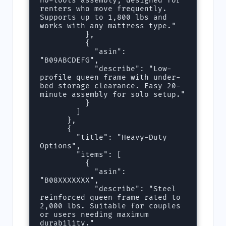
no-tools assembly, designed for 
renters who move frequently. 
Supports up to 1,800 lbs and 
works with any mattress type."

          },

          {

            "asin": 
"B09ABCDEFG",

            "describe": "Low-
profile queen frame with under-
bed storage clearance. Easy 20-
minute assembly for solo setup."

          }

        ]

      },

      {

        "title": "Heavy-Duty 
Options",

        "items": [

          {

            "asin": 
"B08XXXXXXX",

            "describe": "Steel 
reinforced queen frame rated to 
2,000 lbs. Suitable for couples 
or users needing maximum 
durability."
