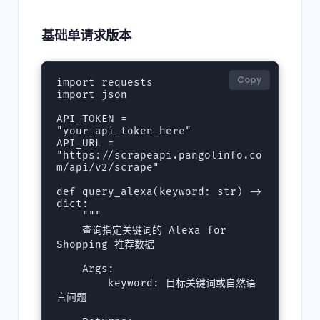
基础单请求版本
Copy
import requests

import json

API_TOKEN = 
"your_api_token_here"

API_URL = 
"https://scrapeapi.pangolinfo.co
m/api/v2/scrape"

def query_alexa(keyword: str) -> 
dict:

    """

    查询指定关键词的 Alexa for 
Shopping 推荐数据

    Args:

        keyword: 目标关键词或自然语
言问题
