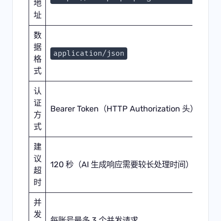
地
址
数
据
application/json
格
式
认
证
Bearer Token（HTTP Authorization 头）
方
式
建
议
120 秒（AI 生成响应需要较长处理时间）
超
时
并
发
每账号最多 3 个并发请求