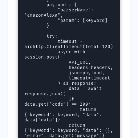
        payload = {

            "parserName": 
"amazonAlexa",

            "param": [keyword]

        }

        try:

            timeout = 
aiohttp.ClientTimeout(total=120)

            async with 
session.post(

                API_URL,

                headers=headers,

                json=payload,

                timeout=timeout

            ) as response:

                data = await 
response.json()

                if 
data.get("code") == 200:

                    return 
{"keyword": keyword, "data": 
data["data"]}

                return 
{"keyword": keyword, "data": {}, 
"error": data.get("message")}
