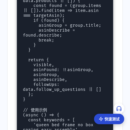
data.products || []) {

    const found = (group.items 
|| []).find(item => item.asin 
=== targetAsin);

    if (found) {

      asinGroup = group.title;

      asinDescribe = 
found.describe;

      break;

    }

  }

  return {

    visible,

    asinFound: !!asinGroup,

    asinGroup,

    asinDescribe,

    followUps: 
data.follow_up_questions || []

  };

}

// 使用示例

(async () => {

快速测试
  const keywords = [

    'queen bed frame no box 
spring easy assembly',
