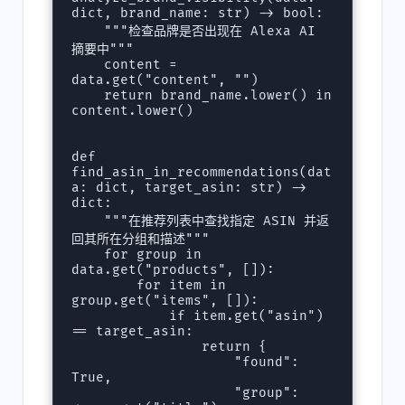
dict, brand_name: str) -> bool:

    """检查品牌是否出现在 Alexa AI 
摘要中"""

    content = 
data.get("content", "")

    return brand_name.lower() in 
content.lower()

def 
find_asin_in_recommendations(dat
a: dict, target_asin: str) -> 
dict:

    """在推荐列表中查找指定 ASIN 并返
回其所在分组和描述"""

    for group in 
data.get("products", []):

        for item in 
group.get("items", []):

            if item.get("asin") 
== target_asin:

                return {

                    "found": 
True,

                    "group": 