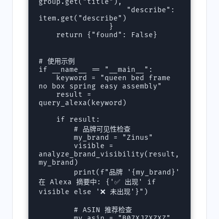
group.get("title"),

                    "describe": 
item.get("describe")

                }

    return {"found": False}

# 使用示例

if __name__ == "__main__":

    keyword = "queen bed frame 
no box spring easy assembly"

    result = 
query_alexa(keyword)

    if result:

        # 品牌可见性检查

        my_brand = "Zinus"

        visible = 
analyze_brand_visibility(result, 
my_brand)

        print(f"品牌 '{my_brand}' 
在 Alexa 摘要中: {'✅ 出现' if 
visible else '❌ 未出现'}")

        # ASIN 推荐检查

        my_asin = "B07XJZXZXZ"
