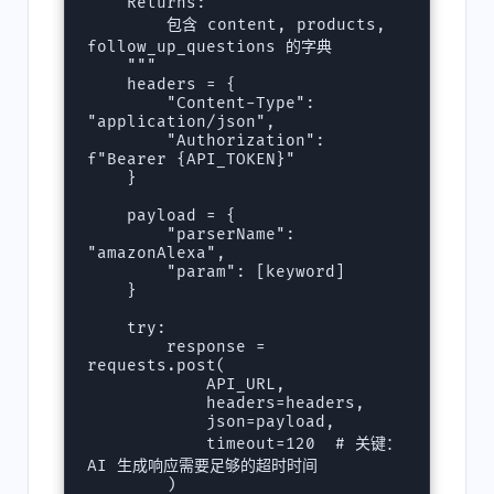
    Returns:

        包含 content, products, 
follow_up_questions 的字典

    """

    headers = {

        "Content-Type": 
"application/json",

        "Authorization": 
f"Bearer {API_TOKEN}"

    }

    payload = {

        "parserName": 
"amazonAlexa",

        "param": [keyword]

    }

    try:

        response = 
requests.post(

            API_URL,

            headers=headers,

            json=payload,

            timeout=120  # 关键：
AI 生成响应需要足够的超时时间

        )
