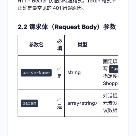
HTTP Bearer 认证的标准格式。Token 格式不
正确是最常见的 401 错误原因。
2.2 请求体（Request Body）参数
必
参数名
类型
说明
填
固定填
✅
写
"amazonAl
string
parserName
是
指定使用 Alexa 
Shopping 解
对话提示词数
✅
array<string>
元素发起一轮
param
是
议数组长度不超过