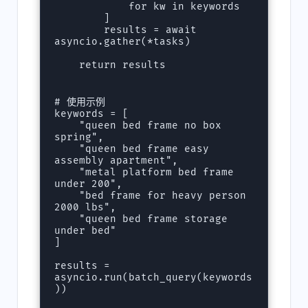
            for kw in keywords

        ]

        results = await 
asyncio.gather(*tasks)

    return results

# 使用示例

keywords = [

    "queen bed frame no box 
spring",

    "queen bed frame easy 
assembly apartment",

    "metal platform bed frame 
under 200",

    "bed frame for heavy person 
2000 lbs",

    "queen bed frame storage 
under bed"

]

results = 
asyncio.run(batch_query(keywords
))
