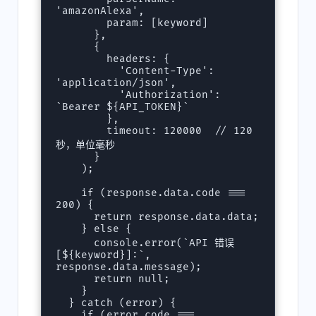
'amazonAlexa',

        param: [keyword]

      },

      {

        headers: {

          'Content-Type': 
'application/json',

          'Authorization': 
`Bearer ${API_TOKEN}`

        },

        timeout: 120000  // 120 
秒，单位毫秒

      }

    );

    if (response.data.code === 
200) {

      return response.data.data;

    } else {

      console.error(`API 错误 
[${keyword}]:`, 
response.data.message);

      return null;

    }

  } catch (error) {

    if (error.code === 