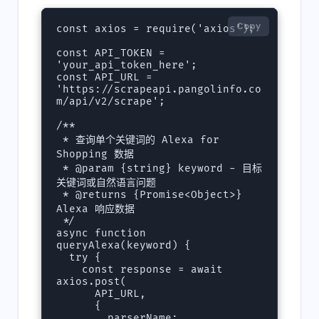
Copy
const axios = require('axios');

const API_TOKEN = 
'your_api_token_here';

const API_URL = 
'https://scrapeapi.pangolinfo.co
m/api/v2/scrape';

/**

 * 查询单个关键词的 Alexa for 
Shopping 数据

 * @param {string} keyword - 目标
关键词或自然语言问题

 * @returns {Promise<Object>} 
Alexa 响应数据

 */

async function 
queryAlexa(keyword) {

  try {

    const response = await 
axios.post(

      API_URL,

      {

        parserName: 