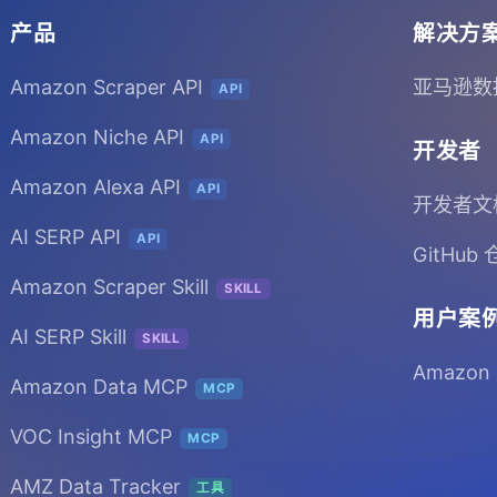
产品
解决方
Amazon Scraper API
亚马逊数
API
Amazon Niche API
API
开发者
Amazon Alexa API
API
开发者文
AI SERP API
API
GitHub
Amazon Scraper Skill
SKILL
用户案
AI SERP Skill
SKILL
Amazon
Amazon Data MCP
MCP
VOC Insight MCP
MCP
AMZ Data Tracker
工具