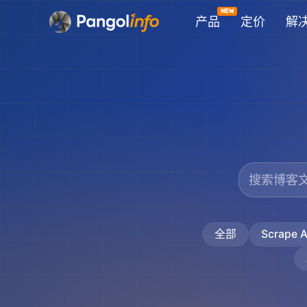
跳
产品
定价
解
至
内
容
全部
Scrape A