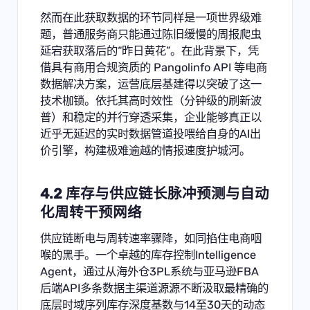
然而在此获取数据的环节同样是一项世界级难
题，普通服务商只能通过陈旧缓慢的周报爬虫
延宕获取落后的“昨日黄花”。在此背景下，凭
借具有商用合规资质的
Pangolinfo API 等电商
数据解决方案
，运营底层基建得以突破了这一
技术枷锁。依托其高时效性（分钟级的刷新波
普）和稳定的并行穿透采集，企业能够真正以
近乎无延迟的实时数据管道投喂给自身的AI出
价引擎，构建极难逾越的情报速度护城河。
4.2 库存与供应链长脉冲预测与自动
化周转干预网络
供应链断电与周转速率骤降，如同掐住电商咽
喉的黑手。一个卓越的库存控制Intelligence
Agent，通过从海外仓3PL系统与亚马逊FBA
后端API多条数据主渠道源源不断汲取最精确的
底层时域序列库存深度基数与14至30天的动态