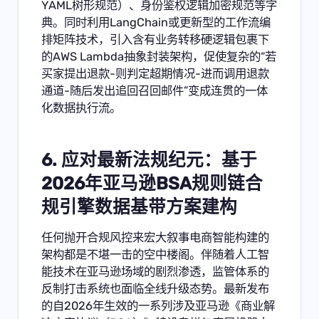
YAML树形规范）、身份鉴权逻辑加密规范等字
典。同时利用LangChain或更新型的工作流编
排矩阵技术，引入含有业务转移硬逻辑包裹下
的AWS Lambda抽象封装架构，促使复杂的“若
买家提出退款-则判定超期情况-进而调用退款
通道-随后发出追回召回邮件”变成连贯的一体
化数据执行流。
6. 应对最新法规纪元：基于
2026年亚马逊BSA规则链合
规引擎数据基带方案建构
任何抛开合规风控来宏大叙事电商智能构建的
架构都是不堪一击的空中楼阁。伴随着人工智
能技术在亚马逊场域的剧烈渗透，监管体系的
反制打击系统也面临全线升级态势。最新发布
的自2026年生效的一系列涉及亚马逊《商业解