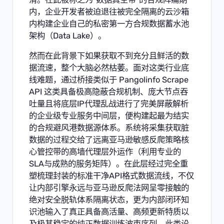
内，企业开发者被迫退往被完全隔离的云沙箱
内构建企业自己的私密第一方合规数据蓄水池
架构（Data Lake）。
然而在此背景下如果获取不到充分且鲜活的数
据流速，整个大脑必然枯萎。面对这类行业底
线难题，通过桥接类似于
Pangolinfo Scrape
API
这类具备极高隐蔽合规机制、庞大节点吞
吐量且将底层IP代理乱战进行了完美屏蔽解析
的企业级专业服务中间层，便构建起最为结实
的合规避风港数据源体系。系统将采集获取脏
数据的过程交给了远离亚马逊敏感反爬策略核
心管控带的高墙代理层外运作（利用专业的
SLA与成熟的服务矩阵）。在此层经过完全重
塑梳理封装的标准干净API格式数据流线，不仅
让内部引擎永远与亚马逊反爬法网呈零接触的
绝对安全脱轨体系隔离状态，更为内部闭环知
识池输入了真正具备高活量、高频更新特质以
及极其稳定的纯正数据训练波束序列。此类设