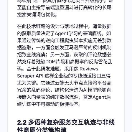
寒续航”这个极具价值的电池类目升级抓手，甚
至能自主指导前端流量漏斗进行高转化的长尾
搜索关键词包优化。
在此技术链路的设计与落地过程中，海量数据
的获取质量决定了Agent学习的基础底线。如
果通过传统的逆向工程爬虫脚本实施无差别数
据盗取，一方面会触发亚马逊严苛的反制机制
招致全线瘫痪；另一方面，获取的评论数据必
然充斥着残缺DOM片段和高概率的反爬雪花乱
码。基于此研发难题，采用像
Reviews
Scraper API
这样企业级的专线通道接口显得
尤为关键。它通过云端无头节点直接将平台高
冗余的乱码评论，结构化清洗为AI模型能够直
接嵌入向量表的纯净数据流源，奠定Agent后
续训练中不可撼动的稳健根基。
2.2 多语种复杂服务交互轨迹与非线
性意图分类簇构建