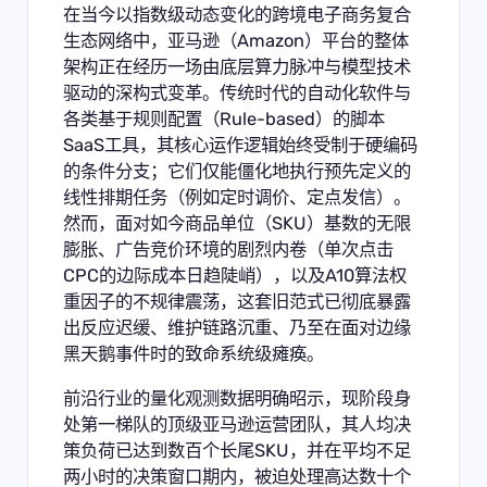
在当今以指数级动态变化的跨境电子商务复合
生态网络中，亚马逊（Amazon）平台的整体
架构正在经历一场由底层算力脉冲与模型技术
驱动的深构式变革。传统时代的自动化软件与
各类基于规则配置（Rule-based）的脚本
SaaS工具，其核心运作逻辑始终受制于硬编码
的条件分支；它们仅能僵化地执行预先定义的
线性排期任务（例如定时调价、定点发信）。
然而，面对如今商品单位（SKU）基数的无限
膨胀、广告竞价环境的剧烈内卷（单次点击
CPC的边际成本日趋陡峭），以及A10算法权
重因子的不规律震荡，这套旧范式已彻底暴露
出反应迟缓、维护链路沉重、乃至在面对边缘
黑天鹅事件时的致命系统级瘫痪。
前沿行业的量化观测数据明确昭示，现阶段身
处第一梯队的顶级亚马逊运营团队，其人均决
策负荷已达到数百个长尾SKU，并在平均不足
两小时的决策窗口期内，被迫处理高达数十个