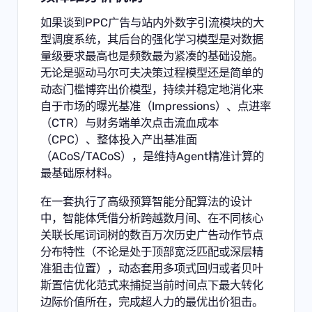
如果谈到PPC广告与站内外数字引流模块的大
型调度系统，其后台的强化学习模型是对数据
量级要求最高也是频数最为紧凑的基础设施。
无论是驱动马尔可夫决策过程模型还是简单的
动态门槛博弈出价模型，持续并稳定地消化来
自于市场的曝光基准（Impressions）、点进率
（CTR）与财务端单次点击流血成本
（CPC）、整体投入产出基准面
（ACoS/TACoS），是维持Agent精准计算的
最基础原材料。
在一套执行了高级预算智能分配算法的设计
中，智能体凭借分析跨越数月间、在不同核心
关联长尾词词树的数百万次历史广告动作节点
分布特性（不论是处于顶部宽泛匹配或深层精
准狙击位置），动态套用多项式回归或者贝叶
斯置信优化范式来捕捉当前时间点下最大转化
边际价值所在，完成超人力的最优出价狙击。