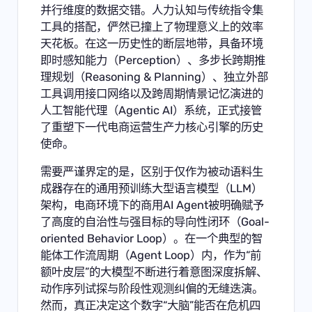
并行维度的数据交错。人力认知与传统指令集
工具的搭配，俨然已撞上了物理意义上的效率
天花板。在这一历史性的断层地带，具备环境
即时感知能力（Perception）、多步长跨期推
理规划（Reasoning & Planning）、独立外部
工具调用接口网络以及跨周期情景记忆演进的
人工智能代理（Agentic AI）系统，正式接管
了重塑下一代电商运营生产力核心引擎的历史
使命。
需要严谨界定的是，区别于仅作为被动语料生
成器存在的通用预训练大型语言模型（LLM）
架构，电商环境下的商用AI Agent被明确赋予
了高度的自治性与强目标的导向性闭环（Goal-
oriented Behavior Loop）。在一个典型的智
能体工作流周期（Agent Loop）内，作为“前
额叶皮层”的大模型不断进行着意图深度拆解、
动作序列试探与阶段性观测纠偏的无缝迭演。
然而，真正决定这个数字“大脑”能否在危机四