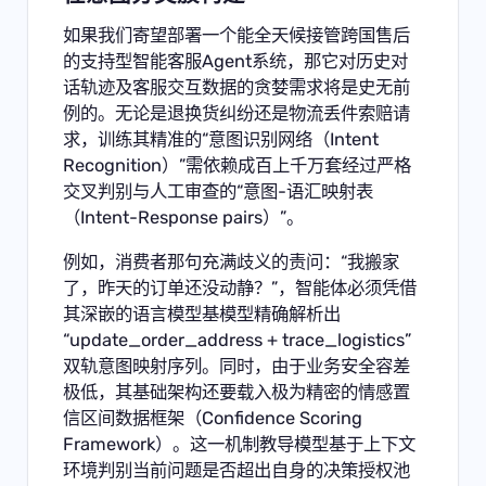
如果我们寄望部署一个能全天候接管跨国售后
的支持型智能客服Agent系统，那它对历史对
话轨迹及客服交互数据的贪婪需求将是史无前
例的。无论是退换货纠纷还是物流丢件索赔请
求，训练其精准的“意图识别网络（Intent
Recognition）”需依赖成百上千万套经过严格
交叉判别与人工审查的“意图-语汇映射表
（Intent-Response pairs）”。
例如，消费者那句充满歧义的责问：“我搬家
了，昨天的订单还没动静？”，智能体必须凭借
其深嵌的语言模型基模型精确解析出
“update_order_address + trace_logistics”
双轨意图映射序列。同时，由于业务安全容差
极低，其基础架构还要载入极为精密的情感置
信区间数据框架（Confidence Scoring
Framework）。这一机制教导模型基于上下文
环境判别当前问题是否超出自身的决策授权池