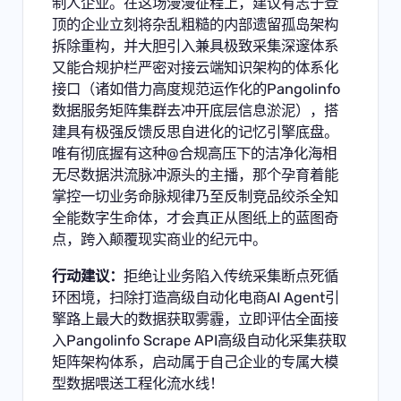
制人企业。在这场漫漫征程上，建议有志于登
顶的企业立刻将杂乱粗糙的内部遗留孤岛架构
拆除重构，并大胆引入兼具极致采集深邃体系
又能合规护栏严密对接云端知识架构的体系化
接口（诸如借力高度规范运作化的Pangolinfo
数据服务矩阵集群去冲开底层信息淤泥），搭
建具有极强反馈反思自进化的记忆引擎底盘。
唯有彻底握有这种@合规高压下的洁净化海相
无尽数据洪流脉冲源头的主播，那个孕育着能
掌控一切业务命脉规律乃至反制竞品绞杀全知
全能数字生命体，才会真正从图纸上的蓝图奇
点，跨入颠覆现实商业的纪元中。
行动建议：
拒绝让业务陷入传统采集断点死循
环困境，扫除打造高级自动化电商AI Agent引
擎路上最大的数据获取雾霾，
立即评估全面接
入Pangolinfo Scrape API高级自动化采集获取
矩阵架构体系，启动属于自己企业的专属大模
型数据喂送工程化流水线！