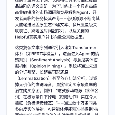
座隐于波涛之下的、长尾特征诉求与细粒度商
品缺陷的语义富矿。为了训练出一个具备高级
商业敏锐度的市场调研和竞品解构Agent，开
发者面临的任务极其严苛——必须源源不断向其
大脑输送涵盖原生态带噪文本、多尺度星级关
联表征、跨地区时间戳序列，以及关键的
Helpful真实用户背书向量全景数据集。
这类复杂文本序列通过引入诸如Transformer
体系（如BERT等模型），进而进入Agent的情
感判别（Sentiment Analysis）与意见实体挖
掘机制（Opinion Mining）。系统将通过先进
的分词引擎、长距离词形还原
（Lemmatization）甚至依存句法分析，过滤
掉无价值的虚词噪音，直接锁定买家最直率的
潜在购买意图。例如：“这款移动电源（实体名
词）在极寒条件下掉电（缺陷动作）实在令人
抓狂（负极情绪标签）”——通过数十万条同类
多向度实体映射，AI智能体便能精准捕捉到“抗