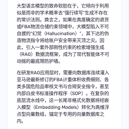
大型语言模型的致命软肋在于，它倾向于利用
似是而非的学术概率去“强行续写”生成不存在
的常识法则。换言之，如果在高度确定的退货
或FBA物流仓储约束领域中，大模型陷入不可
自拔的“幻觉（Hallucination）”，其下达的伪
造物流指令将给账户安全带来灭顶之灾。因
此，引入一套外部刚性约束的检索增强生成
（RAG）数据流框架，成为了现代智能体不可
动摇的最底限防护墙。
在研发RAG应用层时，需要向数据库连续灌入
亚马逊最新修订的FBA计重体积收费细则、各
类多国危险品审核文书与合规安全指令，甚至
内部白皮书标准操作程序（SOP）。在复杂的
底层流水线中，这一长尾非格式化数据将经嵌
入模型（Embedding Models）转化为高维浮
点型向量数组，锚定于专用的向量数据库之
内。