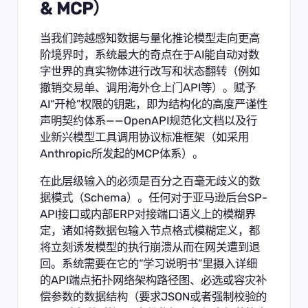
& MCP）
当我们跨越感知数据与量化推论模型走向更高
阶境界时，系统最大的奇点在于AI能自动对数
字世界的真实物体进行改写和状态翻转（例如
撤销交易单、调用海外仓上门API等）。赋予
AI“开枪”权限的钥匙，即为结构化的高度严谨性
声明契约体系——OpenAPI规范化文档以及行
业新兴模型工具调用协议标准框架（如采用
Anthropic所发起的MCP体系）。
在此层级输入的必须是百分之百毫无歧义的数
据模式（Schema）。任何对于亚马逊后台SP-
API接口或内部ERP对接端口语义上的模糊界
定，诸如将数据包输入节点格式模糊定义，都
将立刻诱发模型的执行崩溃从而在网关遭到退
回。系统需要在它的“学习说明书”里摄入详细
的API端点拓扑网络架构路径图、必选或容灾补
偿参数的数据结构（要求JSON或者强制校验的