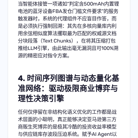
当智能体接管一项诸如“判定含500mAh内置锂
电池的蓝牙设备FBA发仓门槛文件要求”的服务
触发器时，系统的代理组件不应盲目作答，而
是必须执行强制回溯：其先在多核向量库内利
用余弦相似度算法攫取最为匹配的权威源文档
分块段落（Text Chunks），在将其压缩打包
推给LLM引擎，由此输出毫无漏洞且可100%溯
源的精密应对指令方案。
4. 时间序列图谱与动态量化基
准网络：驱动极限商业博弈与
理性决策引擎
任何仅停留在非结构化语义优化的工作都是战
术层面的小聪明，真正能够决定亚马逊第三方
商贩生死博弈的是极其冷酷的投资收益率模型
与供应链库存波段压迫系统。赋予AI Agent以