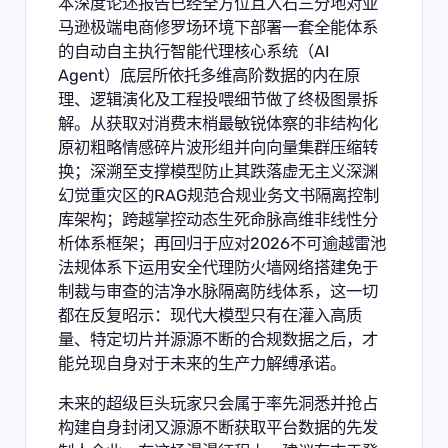
本深度论述报告已经全方位且入石三分地对亚
马逊极端电商修罗场环境下部署一套全能体系
的自动自主执行智能代理核心系统（AI
Agent）底层所依托多维高阶数据的内在原
理、逻辑演化及工程投喂细节做了终极图景拆
解。从获取对消费末梢最敏锐体察的非结构化
原初粗略情感碎片波形组并向向量集群压缩转
换；深溯至支撑模型防止其跌落虚无主义深渊
幻觉重灾区的RAG规范合规业务文书隔离控制
库架构；跨越掌控动态生死命脉高维非线性分
析体系框架；再回归于应对2026不可逾越雷池
法规体系下运用安全代理防火墙网络搭建免于
制裁与审查的洁净水脉隔离防线体系，这一切
都在反复昭示：现代大模型只有在灌入高质
量、特定切片并源源不断的合规数据之后，才
能兑现自身对于未来的生产力解缚承诺。
未来的超级巨头玩家只会属于率先洞悉并抢占
构建自身封闭又源源不断获取平台数据的先发