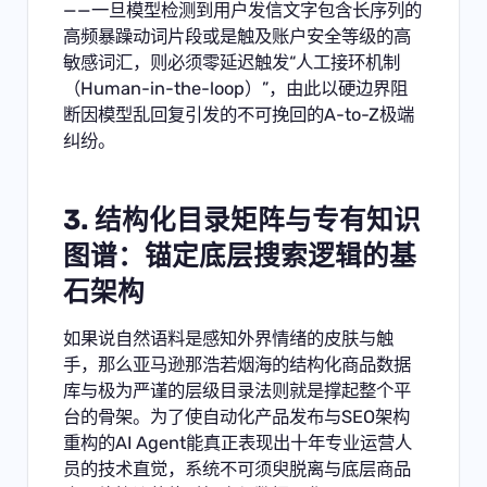
——一旦模型检测到用户发信文字包含长序列的
高频暴躁动词片段或是触及账户安全等级的高
敏感词汇，则必须零延迟触发“人工接环机制
（Human-in-the-loop）”，由此以硬边界阻
断因模型乱回复引发的不可挽回的A-to-Z极端
纠纷。
3. 结构化目录矩阵与专有知识
图谱：锚定底层搜索逻辑的基
石架构
如果说自然语料是感知外界情绪的皮肤与触
手，那么亚马逊那浩若烟海的结构化商品数据
库与极为严谨的层级目录法则就是撑起整个平
台的骨架。为了使自动化产品发布与SEO架构
重构的AI Agent能真正表现出十年专业运营人
员的技术直觉，系统不可须臾脱离与底层商品