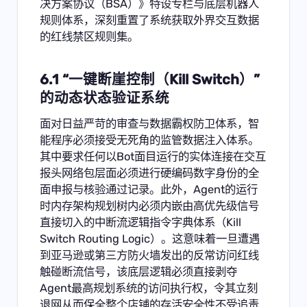
决方案协议（BSA）》特设专栏与底层机器人
规则体系，深刻重置了系统获取外界交互数据
的红线禁区规则集。
6.1 “一键断崖控制（Kill Switch）”
的动态状态验证系统
面对日益严苛的审查与数据霸权防卫体系，智
能程序必须接受无死角的监管数据注入体系。
其中要求任何以Bot面目运行的实体连接在交互
报头网络包层面必须进行硬编码数字身份的全
面申报与核验通过记录。此外，Agent的运行
时内存架构规划树内必须内嵌由高优先级信号
直接切入的中断流逻辑指令字典体系（Kill
Switch Routing Logic）。这意味着一旦遭遇
到亚马逊或第三方防火墙发出的反常访问红线
触碰断流信号，该底层逻辑必须直接剥夺
Agent最高规划系统的访问执行权，令其立刻
退网从而保全整个店铺的存活安全性不受追责