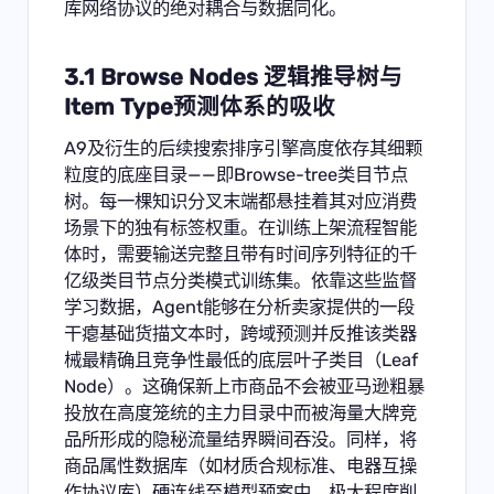
库网络协议的绝对耦合与数据同化。
3.1 Browse Nodes 逻辑推导树与
Item Type预测体系的吸收
A9及衍生的后续搜索排序引擎高度依存其细颗
粒度的底座目录——即Browse-tree类目节点
树。每一棵知识分叉末端都悬挂着其对应消费
场景下的独有标签权重。在训练上架流程智能
体时，需要输送完整且带有时间序列特征的千
亿级类目节点分类模式训练集。依靠这些监督
学习数据，Agent能够在分析卖家提供的一段
干瘪基础货描文本时，跨域预测并反推该类器
械最精确且竞争性最低的底层叶子类目（Leaf
Node）。这确保新上市商品不会被亚马逊粗暴
投放在高度笼统的主力目录中而被海量大牌竞
品所形成的隐秘流量结界瞬间吞没。同样，将
商品属性数据库（如材质合规标准、电器互操
作协议库）硬连线至模型预案中，极大程度削