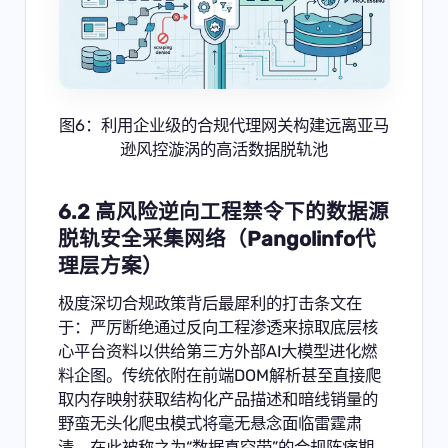
图6：利用企业级的合规代理网关构建远离亚马
逊风控漩涡的高活数据脱轨池
6.2 高风险逆向工程禁令下的数据源
脱轨安全采集网络（Pangolinfo代
理层方案）
极度深切合规政策背后最犀利的打击条文在
于：严厉断绝通过反向工程渗透来掠取底层核
心平台资料以供给第三方外部AI大模型进化燃
料企图。传统依附在前端DOM解析甚至直接爬
取内存映射获取结构化产品描述和暗线销量的
野蛮无头化爬虫模式将毫无悬念面临雷霆肃
清。在此被称之为“数据真空带”的合规阵痛期