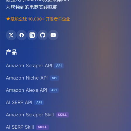
为您独到的电商实践赋能
赋能全球 10,000+ 开发者与企业
产品
Amazon Scraper API
API
Amazon Niche API
API
Amazon Alexa API
API
AI SERP API
API
Amazon Scraper Skill
SKILL
AI SERP Skill
SKILL