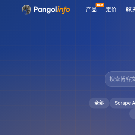
跳
产品
定价
解
至
内
容
全部
Scrape A