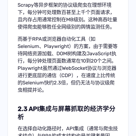
Scrapy等异步框架的协议级爬虫在理想环境
下，每分钟可处理数百甚至上千个页面请求，
且内存占用通常控制在MB级别。这种高吞吐量
使得爬虫能够胜任全网级别的舆情监测任务。
而基于RPA或浏览器自动化工具（如
Selenium、Playwright）的方案，由于需要等
待网络资源加载、DOM树构建及JavaScript执
行，每分钟处理页面数通常在10到20个之间。
Playwright虽然通过WebSocket协议与浏览器
进行更底层的通信（CDP），在速度上比传统
的Selenium快约2.3倍，但仍无法与协议级爬
虫相提并论。
2.3 API集成与屏幕抓取的经济学分
析
在选择自动化路径时，API集成（通常与爬虫技
术结合）与RPA的成本结构也是关键考量因