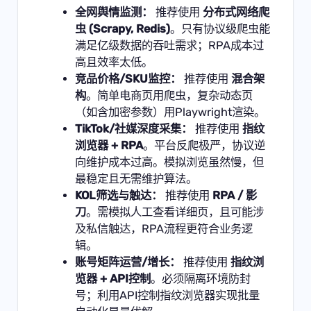
全网舆情监测：
推荐使用
分布式网络爬
虫 (Scrapy, Redis)
。只有协议级爬虫能
满足亿级数据的吞吐需求；RPA成本过
高且效率太低。
竞品价格/SKU监控：
推荐使用
混合架
构
。简单电商页用爬虫，复杂动态页
（如含加密参数）用Playwright渲染。
TikTok/社媒深度采集：
推荐使用
指纹
浏览器 + RPA
。平台反爬极严，协议逆
向维护成本过高。模拟浏览虽然慢，但
最稳定且无需维护算法。
KOL筛选与触达：
推荐使用
RPA / 影
刀
。需模拟人工查看详细页，且可能涉
及私信触达，RPA流程更符合业务逻
辑。
账号矩阵运营/增长：
推荐使用
指纹浏
览器 + API控制
。必须隔离环境防封
号；利用API控制指纹浏览器实现批量