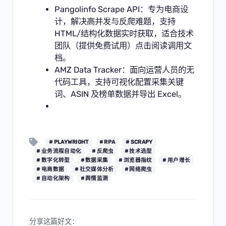
Pangolinfo Scrape API
：专为电商设
计，解决高并发与反爬难题，支持
HTML/结构化数据实时获取，适合技术
团队（提供免费试用）点击阅读
调用文
档
。
AMZ Data Tracker
：面向运营人员的无
代码工具，支持可视化配置采集关键
词、ASIN 及榜单数据并导出 Excel。
# PLAYWRIGHT
# RPA
# SCRAPY
# 业务流程自动化
# 反爬虫
# 技术选型
# 数字化转型
# 数据采集
# 浏览器指纹
# 用户增长
# 电商数据
# 社交媒体分析
# 网络爬虫
# 自动化架构
# 舆情监测
分享这篇好文：