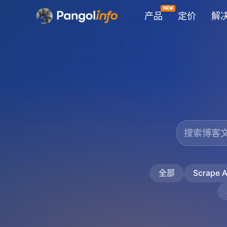
跳
产品
定价
解
至
内
容
全部
Scrape A