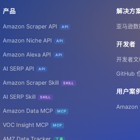
产品
解决方
Amazon Scraper API
亚马逊数
API
Amazon Niche API
API
开发者
Amazon Alexa API
API
开发者文
AI SERP API
API
GitHub
Amazon Scraper Skill
SKILL
用户案
AI SERP Skill
SKILL
Amazon
Amazon Data MCP
MCP
VOC Insight MCP
MCP
AMZ Data Tracker
工具