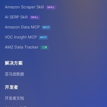
Amazon Scraper Skill
SKILL
AI SERP Skill
SKILL
Amazon Data MCP
MCP
VOC Insight MCP
MCP
AMZ Data Tracker
工具
解决方案
亚马逊数据
开发者
开发者文档