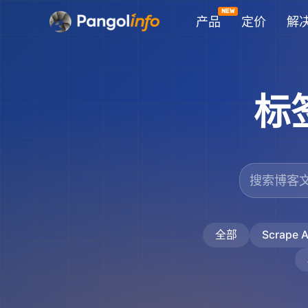
跳
产品
定价
解
至
内
容
标
全部
Scrape A