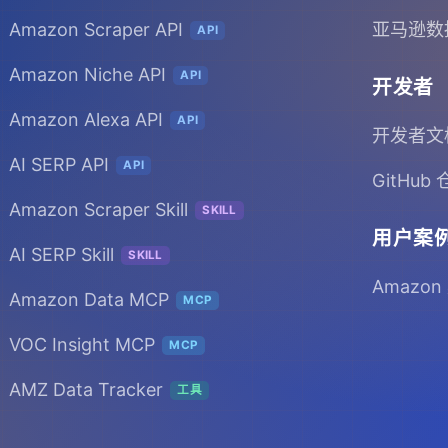
Amazon Scraper API
亚马逊数
API
Amazon Niche API
API
开发者
Amazon Alexa API
API
开发者文
AI SERP API
API
GitHub
Amazon Scraper Skill
SKILL
用户案
AI SERP Skill
SKILL
Amazon
Amazon Data MCP
MCP
VOC Insight MCP
MCP
AMZ Data Tracker
工具