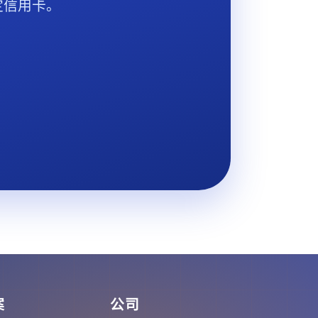
定信用卡。
案
公司