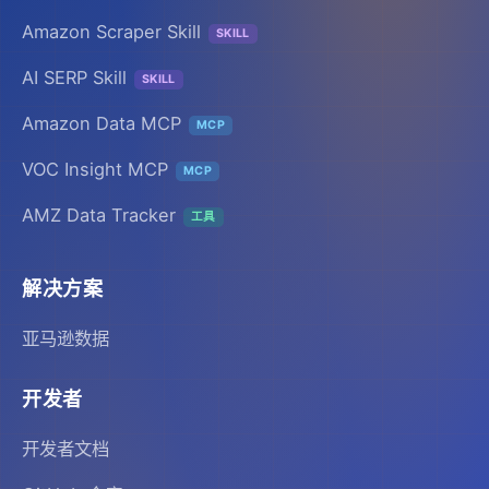
Amazon Scraper Skill
SKILL
AI SERP Skill
SKILL
Amazon Data MCP
MCP
VOC Insight MCP
MCP
AMZ Data Tracker
工具
解决方案
亚马逊数据
开发者
开发者文档