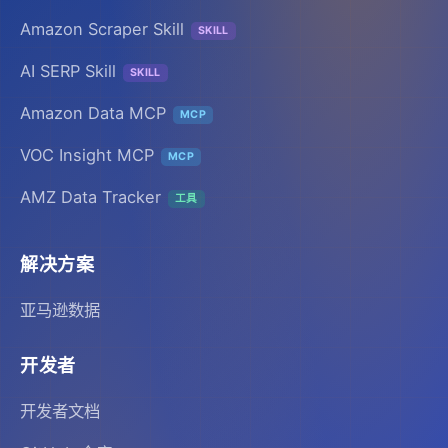
Amazon Scraper Skill
SKILL
AI SERP Skill
SKILL
Amazon Data MCP
MCP
VOC Insight MCP
MCP
AMZ Data Tracker
工具
解决方案
亚马逊数据
开发者
开发者文档