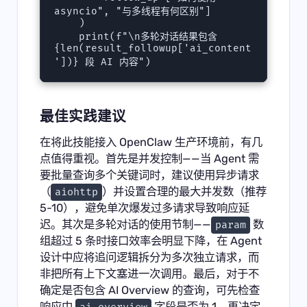
asyncio", "与多线程有何区别"]

    )

    print(f"\n多轮对话结果包含 
{len(result_followup['ai_content
最佳实践建议
在将此技能接入 OpenClaw 生产环境前，有几
点值得重视。首先是并发控制——当 Agent 需
要批量查询多个关键词时，建议使用异步请求
（
）并设置合理的最大并发数（推荐
aiohttp
5-10），避免单次爆发过多请求导致响应延
迟。其次是多轮对话的使用节制——
数
param
组超过 5 条时接口效率会明显下降，在 Agent
设计中应将追问逻辑拆分为多次独立请求，而
非把所有上下文塞进一次调用。最后，对于不
确定是否包含 AI Overview 的查询，可先检查
响应中
字段是否为 1，再决定