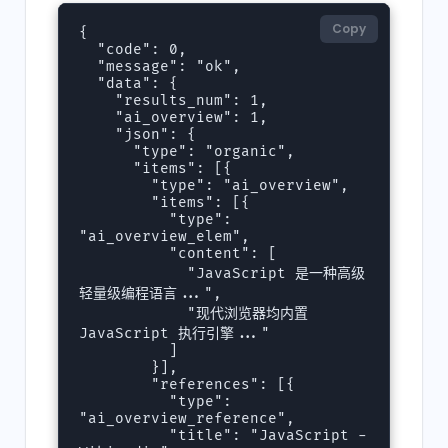
Copy
{

  "code": 0,

  "message": "ok",

  "data": {

    "results_num": 1,

    "ai_overview": 1,

    "json": {

      "type": "organic",

      "items": [{

        "type": "ai_overview",

        "items": [{

          "type": 
"ai_overview_elem",

          "content": [

            "JavaScript 是一种高级
轻量级编程语言...",

            "现代浏览器均内置 
JavaScript 执行引擎..."

          ]

        }],

        "references": [{

          "type": 
"ai_overview_reference",

          "title": "JavaScript - 