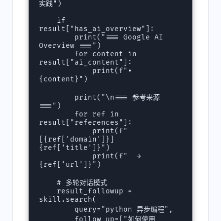
实践")

    if 
result["has_ai_overview"]:

        print("=== Google AI 
Overview ===")

        for content in 
result["ai_content"]:

            print(f"• 
{content}")

        print("\n=== 参考来源 
===")

        for ref in 
result["references"]:

            print(f"
[{ref['domain']}] 
{ref['title']}")

            print(f"  → 
{ref['url']}")

    # 多轮对话模式

    result_followup = 
skill.search(

        query="python 异步编程",

        follow_up=["如何使用 