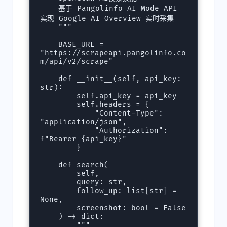
    基于 Pangolinfo AI Mode API 
实现 Google AI Overview 实时采集

    """

    BASE_URL = 
"https://scrapeapi.pangolinfo.co
m/api/v2/scrape"

    def __init__(self, api_key: 
str):

        self.api_key = api_key

        self.headers = {

            "Content-Type": 
"application/json",

            "Authorization": 
f"Bearer {api_key}"

        }

    def search(

        self, 

        query: str, 

        follow_up: list[str] = 
None,

        screenshot: bool = False

    ) -> dict:

        """
