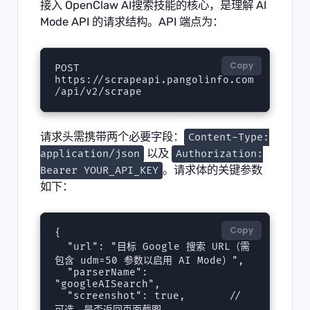
接入 OpenClaw AI搜索技能的核心，是理解 AI
Mode API 的请求结构。API 端点为：
Copy
POST 
https://scrapeapi.pangolinfo.com
/api/v2/scrape
请求头需携带两个必要字段：
Content-Type:
以及
application/json
Authorization:
。请求体的关键参数
Bearer YOUR_API_KEY
如下：
Copy
{

  "url": "目标 Google 搜索 URL（需
包含 udm=50 参数以启用 AI Mode）",

  "parserName": 
"googleAISearch",

  "screenshot": true,       // 
可选，是否返回页面截图
