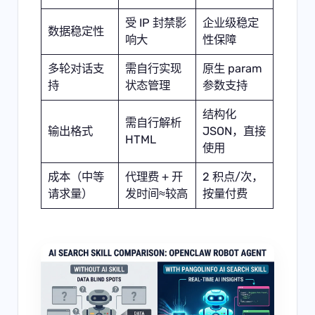
受 IP 封禁影
企业级稳定
数据稳定性
响大
性保障
多轮对话支
需自行实现
原生 param
持
状态管理
参数支持
结构化
需自行解析
输出格式
JSON，直接
HTML
使用
成本（中等
代理费 + 开
2 积点/次，
请求量）
发时间≈较高
按量付费