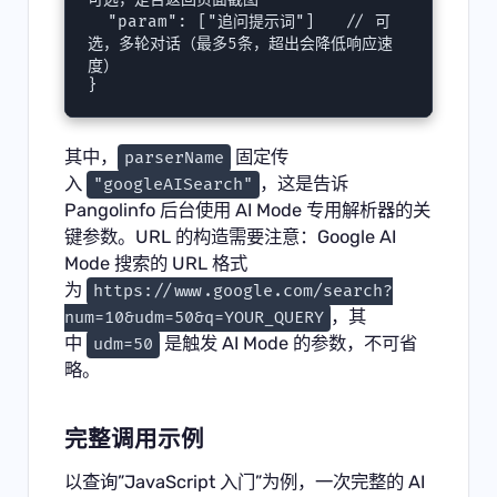
  "param": ["追问提示词"]   // 可
选，多轮对话（最多5条，超出会降低响应速
度）

}
其中，
固定传
parserName
入
，这是告诉
"googleAISearch"
Pangolinfo 后台使用 AI Mode 专用解析器的关
键参数。URL 的构造需要注意：Google AI
Mode 搜索的 URL 格式
为
https://www.google.com/search?
，其
num=10&udm=50&q=YOUR_QUERY
中
是触发 AI Mode 的参数，不可省
udm=50
略。
完整调用示例
以查询”JavaScript 入门”为例，一次完整的 AI