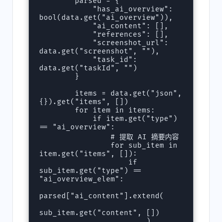
        parsed = {

            "has_ai_overview": 
bool(data.get("ai_overview")),

            "ai_content": [],

            "references": [],

            "screenshot_url": 
data.get("screenshot", ""),

            "task_id": 
data.get("taskId", "")

        }

        items = data.get("json", 
{}).get("items", [])

        for item in items:

            if item.get("type") 
== "ai_overview":

                # 提取 AI 摘要内容

                for sub_item in 
item.get("items", []):

                    if 
sub_item.get("type") == 
"ai_overview_elem":

parsed["ai_content"].extend(

sub_item.get("content", [])

                        )
