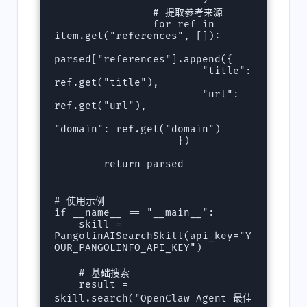
                # 提取参考来源

                for ref in 
item.get("references", []):

parsed["references"].append({

                        "title": 
ref.get("title"),

                        "url": 
ref.get("url"),

"domain": ref.get("domain")

                    })

        return parsed

# 使用示例

if __name__ == "__main__":

    skill = 
PangolinAISearchSkill(api_key="Y
OUR_PANGOLINFO_API_KEY")

    # 基础搜索

    result = 
skill.search("OpenClaw Agent 最佳