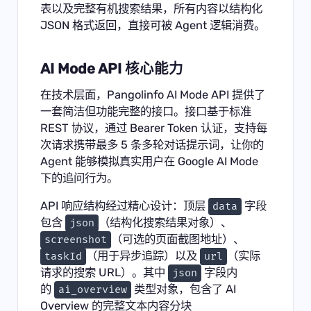
表以及完整有机搜索结果，所有内容以结构化
JSON 格式返回，直接可被 Agent 逻辑消费。
AI Mode API 核心能力
在技术层面，Pangolinfo AI Mode API 提供了
一套简洁但功能完整的接口。接口基于标准
REST 协议，通过 Bearer Token 认证，支持每
次请求携带最多 5 条多轮对话提示词，让你的
Agent 能够模拟真实用户在 Google AI Mode
下的追问行为。
API 响应结构经过精心设计：顶层
字段
data
包含
（结构化搜索结果对象）、
json
（可选的页面截图地址）、
screenshot
（用于异步追踪）以及
（实际
taskId
url
请求的搜索 URL）。其中
字段内
json
的
类型对象，包含了 AI
ai_overview
Overview 的完整文本内容分块