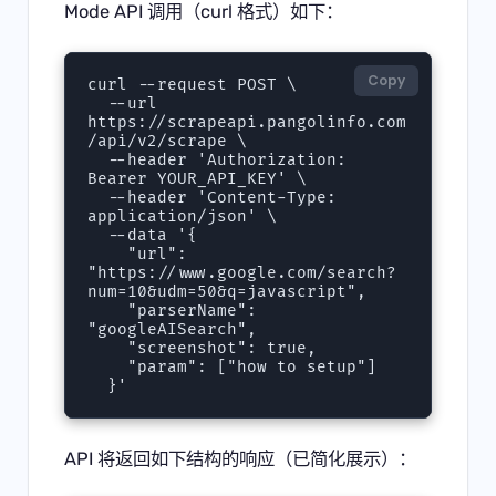
Mode API 调用（curl 格式）如下：
Copy
curl --request POST \

  --url 
https://scrapeapi.pangolinfo.com
/api/v2/scrape \

  --header 'Authorization: 
Bearer YOUR_API_KEY' \

  --header 'Content-Type: 
application/json' \

  --data '{

    "url": 
"https://www.google.com/search?
num=10&udm=50&q=javascript",

    "parserName": 
"googleAISearch",

    "screenshot": true,

    "param": ["how to setup"]

  }'
API 将返回如下结构的响应（已简化展示）：