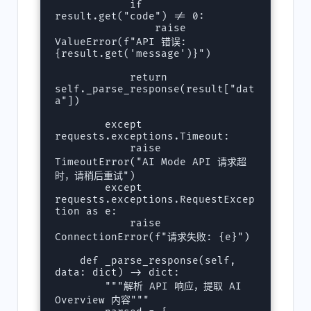
            if 
result.get("code") != 0:

                raise 
ValueError(f"API 错误: 
{result.get('message')}")

            return 
self._parse_response(result["dat
a"])

        except 
requests.exceptions.Timeout:

            raise 
TimeoutError("AI Mode API 请求超
时，请稍后重试")

        except 
requests.exceptions.RequestExcep
tion as e:

            raise 
ConnectionError(f"请求失败: {e}")

    def _parse_response(self, 
data: dict) -> dict:

        """解析 API 响应，提取 AI 
Overview 内容"""
