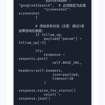
            "parserName": 
"googleAISearch",  # 必须固定为此值

            "screenshot": 
screenshot

        }

        # 添加多轮对话（注意：超过5条
会降低响应速度）

        if follow_up:

            payload["param"] = 
follow_up[:5]

        try:

            response = 
requests.post(

                self.BASE_URL,

headers=self.headers,

                json=payload,

                timeout=30

            )

response.raise_for_status()

            result = 
response.json()
