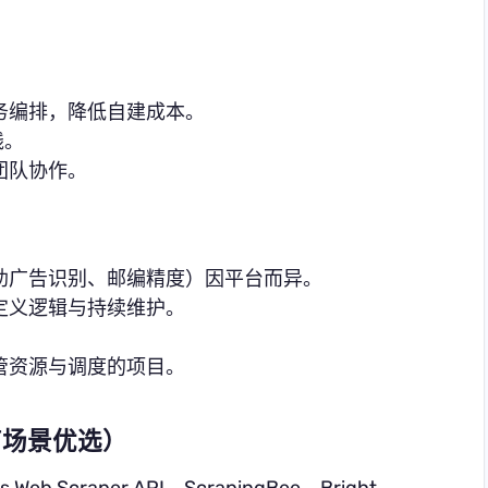
务编排，降低自建成本。
线。
团队协作。
助广告识别、邮编精度）因平台而异。
定义逻辑与持续维护。
管资源与调度的项目。
（电商场景优选）
s Web Scraper API、ScrapingBee、Bright