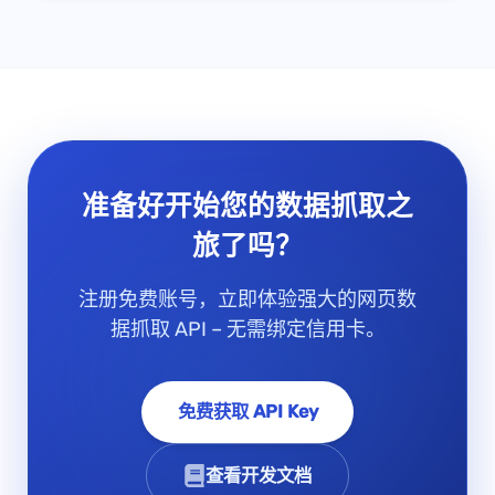
准备好开始您的数据抓取之
旅了吗？
注册免费账号，立即体验强大的网页数
据抓取 API – 无需绑定信用卡。
免费获取 API Key
查看开发文档