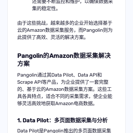
还需要不断监控和维护，以确保数据采
集的稳定性。
由于这些挑战，越来越多的企业开始选择基于
云的Amazon数据采集服务，而Pangolin则为
此提供了高效、灵活的解决方案。
Pangolin的Amazon数据采集解决
方案
Pangolin通过其Data Pilot、Data API和
Scrape API等产品，为企业提供了一套完整
的、基于云的Amazon数据采集方案。这些工
具各具特点，适合不同的采集需求，使企业能
够灵活高效地获取Amazon电商数据。
1.
Data Pilot：多页面数据采集与分析
Data Pilot是Pangolin推出的多页面数据采集