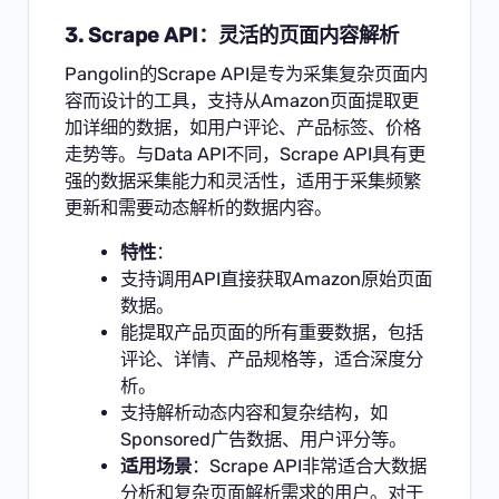
3.
Scrape API：灵活的页面内容解析
Pangolin的Scrape API是专为采集复杂页面内
容而设计的工具，支持从Amazon页面提取更
加详细的数据，如用户评论、产品标签、价格
走势等。与Data API不同，Scrape API具有更
强的数据采集能力和灵活性，适用于采集频繁
更新和需要动态解析的数据内容。
特性
：
支持调用API直接获取Amazon原始页面
数据。
能提取产品页面的所有重要数据，包括
评论、详情、产品规格等，适合深度分
析。
支持解析动态内容和复杂结构，如
Sponsored广告数据、用户评分等。
适用场景
：Scrape API非常适合大数据
分析和复杂页面解析需求的用户。对于