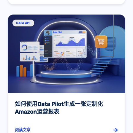
DATA API
如何使用Data Pilot生成一张定制化
Amazon运营报表
阅读文章