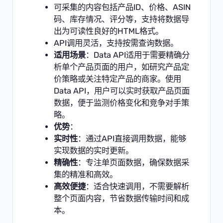
可采集的内容包括产品ID、价格、ASIN
码、库存情况、评分等，支持将数据导
出为可读性良好的HTML格式。
API调用灵活，支持按需查询数据。
适用场景
：Data API适用于需要精确分
析单个产品页面的用户，如研究产品定
价策略或关注特定产品的商家。使用
Data API，用户可以实时获取产品页面
数据，便于监测价格变化和竞争对手策
略。
优势
：
实时性
：通过API直接调用数据，能够
实现数据的实时更新。
精确性
：专注单页面数据，确保数据采
集的精准和高效。
高效便捷
：适合快速调用，不需要解析
整个页面内容，节省数据传输时间和成
本。