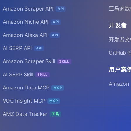
Amazon Scraper API
亚马逊数
API
Amazon Niche API
API
开发者
Amazon Alexa API
API
开发者文
AI SERP API
API
GitHub
Amazon Scraper Skill
SKILL
用户案
AI SERP Skill
SKILL
Amazon
Amazon Data MCP
MCP
VOC Insight MCP
MCP
AMZ Data Tracker
工具