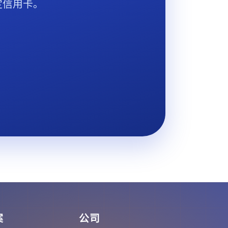
定信用卡。
案
公司