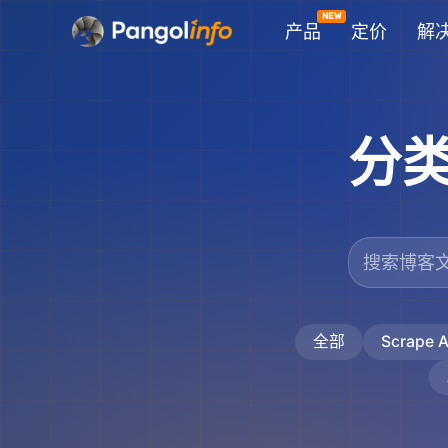
跳
产品
定价
解
至
内
容
分
全部
Scrape A