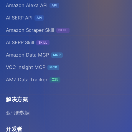
Amazon Alexa API
API
AI SERP API
API
Amazon Scraper Skill
SKILL
AI SERP Skill
SKILL
Amazon Data MCP
MCP
VOC Insight MCP
MCP
AMZ Data Tracker
工具
解决方案
亚马逊数据
开发者