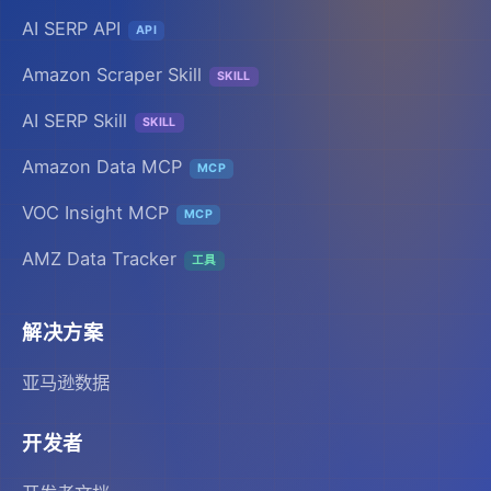
AI SERP API
API
Amazon Scraper Skill
SKILL
AI SERP Skill
SKILL
Amazon Data MCP
MCP
VOC Insight MCP
MCP
AMZ Data Tracker
工具
解决方案
亚马逊数据
开发者