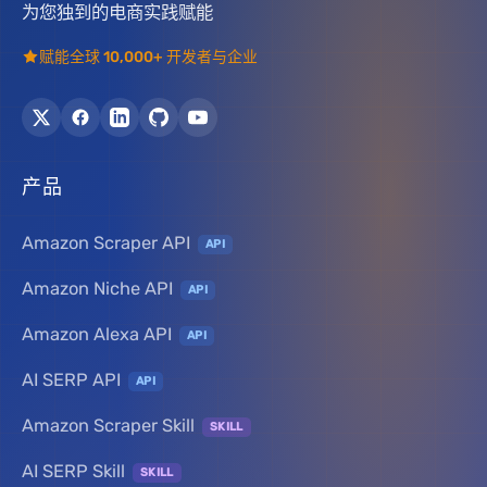
为您独到的电商实践赋能
赋能全球 10,000+ 开发者与企业
产品
Amazon Scraper API
API
Amazon Niche API
API
Amazon Alexa API
API
AI SERP API
API
Amazon Scraper Skill
SKILL
AI SERP Skill
SKILL