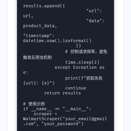
results.append({

                        "url": 
url,

                        "data": 
product_data,

"timestamp": 
datetime.now().isoformat()

                    })

                # 控制请求频率，避免
触发反爬虫机制

                time.sleep(2)

            except Exception as 
e:

                print(f"抓取失败 
{url}: {e}")

                continue

        return results

# 使用示例

if __name__ == "__main__":

    scraper = 
WalmartScraper("
your_email@gmail
.com
", "your_password")
