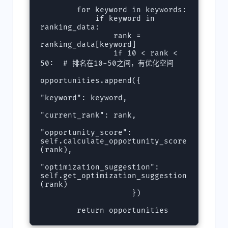
        for keyword in keywords:

            if keyword in 
ranking_data:

                rank = 
ranking_data[keyword]

                if 10 < rank < 
50:  # 排名在10-50之间，有优化空间

opportunities.append({

"keyword": keyword,

"current_rank": rank,

"opportunity_score": 
self.calculate_opportunity_score
(rank),

"optimization_suggestion": 
self.get_optimization_suggestion
(rank)

                    })
