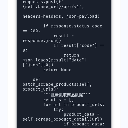
requests.post(f"
{self.base_url}/api/v1", 

headers=headers, json=payload)

        if response.status_code 
== 200:

            result = 
response.json()

            if result["code"] == 
0:

                return 
json.loads(result["data"]
["json"][0])

        return None

    def 
batch_scrape_products(self, 
product_urls):

        """批量抓取商品数据"""

        results = []

        for url in product_urls:

            try:

                product_data = 
self.scrape_product_detail(url)

                if product_data:
