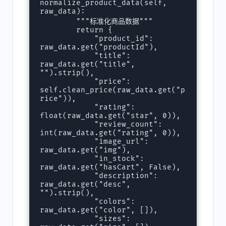
normalize_product_data(self, 
raw_data):

        """标准化商品数据"""

        return {

            "product_id": 
raw_data.get("productId"),

            "title": 
raw_data.get("title", 
"").strip(),

            "price": 
self.clean_price(raw_data.get("p
rice")),

            "rating": 
float(raw_data.get("star", 0)),

            "review_count": 
int(raw_data.get("rating", 0)),

            "image_url": 
raw_data.get("img"),

            "in_stock": 
raw_data.get("hasCart", False),

            "description": 
raw_data.get("desc", 
"").strip(),

            "colors": 
raw_data.get("color", []),

            "sizes": 