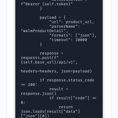
f"Bearer {self.token}"

        }

        payload = {

            "url": product_url,

            "parserName": 
"walmProductDetail",

            "formats": ["json"],

            "timeout": 30000

        }

        response = 
requests.post(f"
{self.base_url}/api/v1", 

headers=headers, json=payload)

        if response.status_code 
== 200:

            result = 
response.json()

            if result["code"] == 
0:

                return 
json.loads(result["data"]
["json"][0])
