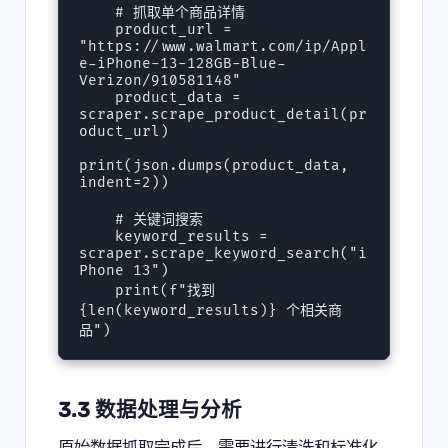
    # 抓取单个商品详情

    product_url = 
"https://www.walmart.com/ip/Appl
e-iPhone-13-128GB-Blue-
Verizon/910581148"

    product_data = 
scraper.scrape_product_detail(pr
oduct_url)

print(json.dumps(product_data, 
indent=2))

    # 关键词搜索

    keyword_results = 
scraper.scrape_keyword_search("i
Phone 13")

    print(f"找到 
{len(keyword_results)} 个相关商
3.3 数据处理与分析
原始数据抓取完成后，需要进行清洗和标准化