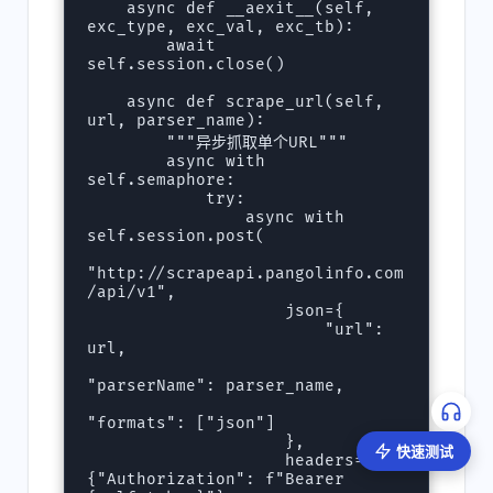
    async def __aexit__(self, 
exc_type, exc_val, exc_tb):

        await 
self.session.close()

    async def scrape_url(self, 
url, parser_name):

        """异步抓取单个URL"""

        async with 
self.semaphore:

            try:

                async with 
self.session.post(

"http://scrapeapi.pangolinfo.com
/api/v1",

                    json={

                        "url": 
url,

"parserName": parser_name,

"formats": ["json"]

                    },

快速测试
                    headers=
{"Authorization": f"Bearer 