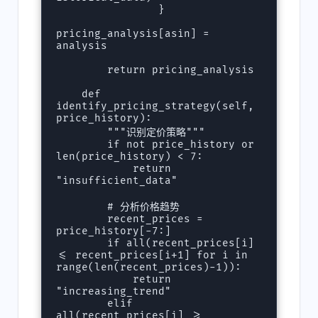
                }

pricing_analysis[asin] = 
analysis

        return pricing_analysis

    def 
identify_pricing_strategy(self, 
price_history):

        """识别定价策略"""

        if not price_history or 
len(price_history) < 7:

            return 
"insufficient_data"

        # 分析价格趋势

        recent_prices = 
price_history[-7:]

        if all(recent_prices[i] 
<= recent_prices[i+1] for i in 
range(len(recent_prices)-1)):

            return 
"increasing_trend"

        elif 
all(recent_prices[i] >= 