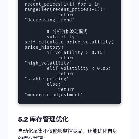
recent_prices[i+1] for i in 
range(len(recent_prices)-1)):

            return 
"decreasing_trend"

        # 分析价格波动模式

        volatility = 
self.calculate_price_volatility(
price_history)

        if volatility > 0.15:

            return 
"high_volatility"

        elif volatility < 0.05:

            return 
"stable_pricing"

        else:

            return 
5.2 库存管理优化
自动化采集不仅能够监控竞品，还能优化自身
的库存管理：