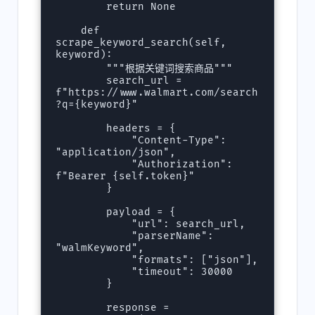
        return None

    def 
scrape_keyword_search(self, 
keyword):

        """根据关键词搜索商品"""

        search_url = 
f"https://www.walmart.com/search
?q={keyword}"

        headers = {

            "Content-Type": 
"application/json",

            "Authorization": 
f"Bearer {self.token}"

        }

        payload = {

            "url": search_url,

            "parserName": 
"walmKeyword",

            "formats": ["json"],

            "timeout": 30000

        }

        response = 