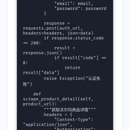
            "email": email,

            "password": password

        }

        response = 
requests.post(auth_url, 
headers=headers, json=data)

        if response.status_code 
== 200:

            result = 
response.json()

            if result["code"] == 
0:

                return 
result["data"]

        raise Exception("认证失
败")

    def 
scrape_product_detail(self, 
product_url):

        """抓取沃尔玛商品详情"""

        headers = {

            "Content-Type": 
"application/json",

            "Authorization": 