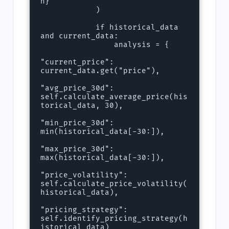
n}"

            )

            if historical_data 
and current_data:

                analysis = {

"current_price": 
current_data.get("price"),

"avg_price_30d": 
self.calculate_average_price(his
torical_data, 30),

"min_price_30d": 
min(historical_data[-30:]),

"max_price_30d": 
max(historical_data[-30:]),

"price_volatility": 
self.calculate_price_volatility(
historical_data),

"pricing_strategy": 
self.identify_pricing_strategy(h
istorical_data)
