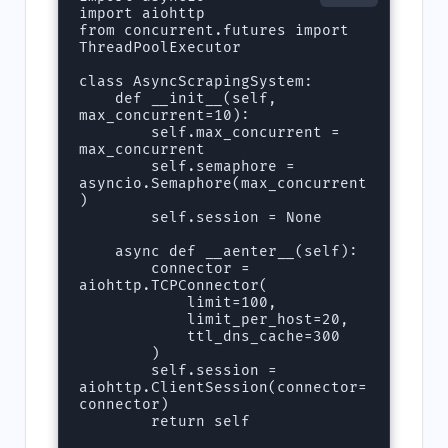
import aiohttp

from concurrent.futures import 
ThreadPoolExecutor

class AsyncScrapingSystem:

    def __init__(self, 
max_concurrent=10):

        self.max_concurrent = 
max_concurrent

        self.semaphore = 
asyncio.Semaphore(max_concurrent
)

        self.session = None

    async def __aenter__(self):

        connector = 
aiohttp.TCPConnector(

            limit=100,

            limit_per_host=20,

            ttl_dns_cache=300

        )

        self.session = 
aiohttp.ClientSession(connector=
connector)

        return self
