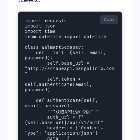
Copy
import requests

import json

import time

from datetime import datetime

class WalmartScraper:

    def __init__(self, email, 
password):

        self.base_url = 
"http://scrapeapi.pangolinfo.com
"

        self.token = 
self.authenticate(email, 
password)

    def authenticate(self, 
email, password):

        """获取API访问令牌"""

        auth_url = f"
{self.base_url}/api/v1/auth"

        headers = {"Content-
Type": "application/json"}

        data = {
