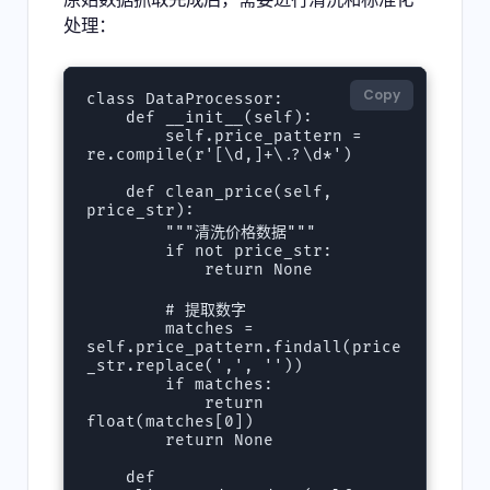
处理：
Copy
class DataProcessor:

    def __init__(self):

        self.price_pattern = 
re.compile(r'[\d,]+\.?\d*')

    def clean_price(self, 
price_str):

        """清洗价格数据"""

        if not price_str:

            return None

        # 提取数字

        matches = 
self.price_pattern.findall(price
_str.replace(',', ''))

        if matches:

            return 
float(matches[0])

        return None

    def 