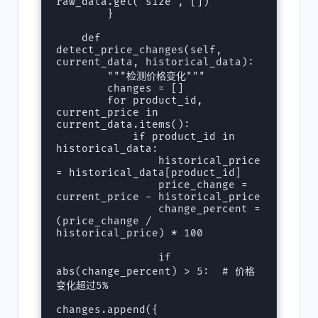
raw_data.get("size", [])

        }

    def 
detect_price_changes(self, 
current_data, historical_data):

        """检测价格变化"""

        changes = []

        for product_id, 
current_price in 
current_data.items():

            if product_id in 
historical_data:

                historical_price 
= historical_data[product_id]

                price_change = 
current_price - historical_price

                change_percent = 
(price_change / 
historical_price) * 100

                if 
abs(change_percent) > 5:  # 价格
变化超过5%

changes.append({
