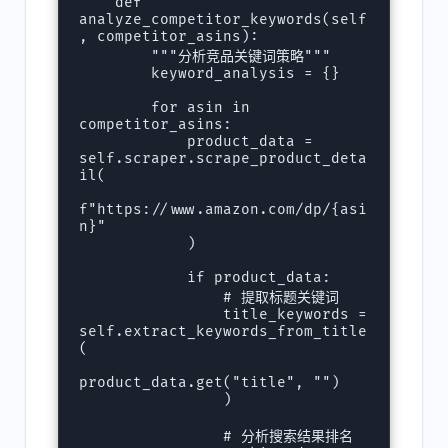
    def 
analyze_competitor_keywords(self
, competitor_asins):

        """分析竞品关键词策略"""

        keyword_analysis = {}

        for asin in 
competitor_asins:

            product_data = 
self.scraper.scrape_product_deta
il(

f"https://www.amazon.com/dp/{asi
n}"

            )

            if product_data:

                # 提取标题关键词

                title_keywords = 
self.extract_keywords_from_title
(

product_data.get("title", "")

                )

                # 分析搜索结果排名
