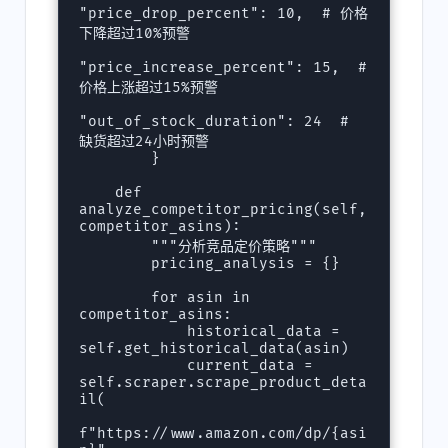
"price_drop_percent": 10,  # 价格
下降超过10%预警

"price_increase_percent": 15,  # 
价格上涨超过15%预警

"out_of_stock_duration": 24  # 
缺货超过24小时预警

        }

    def 
analyze_competitor_pricing(self, 
competitor_asins):

        """分析竞品定价策略"""

        pricing_analysis = {}

        for asin in 
competitor_asins:

            historical_data = 
self.get_historical_data(asin)

            current_data = 
self.scraper.scrape_product_deta
il(

f"https://www.amazon.com/dp/{asi