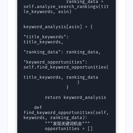
                ranking_data = 
self.analyze_search_rankings(tit
le_keywords, asin)

keyword_analysis[asin] = {

"title_keywords": 
title_keywords,

"ranking_data": ranking_data,

"keyword_opportunities": 
self.find_keyword_opportunities(

title_keywords, ranking_data

                    )

                }

        return keyword_analysis

    def 
find_keyword_opportunities(self, 
keywords, ranking_data):

        """发现关键词机会"""

        opportunities = []
