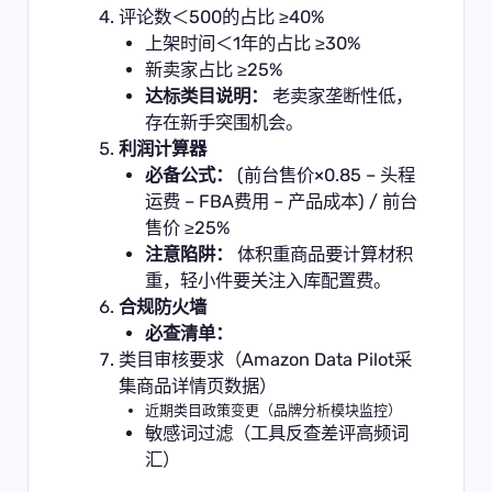
评论数＜500的占比 ≥40%
上架时间＜1年的占比 ≥30%
新卖家占比 ≥25%
达标类目说明：
老卖家垄断性低，
存在新手突围机会。
利润计算器
必备公式：
(前台售价×0.85 – 头程
运费 – FBA费用 – 产品成本) / 前台
售价 ≥25%
注意陷阱：
体积重商品要计算材积
重，轻小件要关注入库配置费。
合规防火墙
必查清单：
类目审核要求（Amazon Data Pilot采
集商品详情页数据）
近期类目政策变更（品牌分析模块监控）
敏感词过滤（工具反查差评高频词
汇）