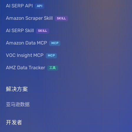
AI SERP API
API
Amazon Scraper Skill
SKILL
AI SERP Skill
SKILL
Amazon Data MCP
MCP
VOC Insight MCP
MCP
AMZ Data Tracker
工具
解决方案
亚马逊数据
开发者