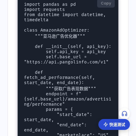
Copy
import pandas as pd

import requests

from datetime import datetime, 
timedelta

class AmazonAdOptimizer:

    """亚马逊广告优化器"""

    def __init__(self, api_key):

        self.api_key = api_key

        self.base_url = 
"https://api.pangolinfo.com/v1"

    def 
fetch_ad_performance(self, 
start_date, end_date):

        """获取广告表现数据"""

        endpoint = f"
{self.base_url}/amazon/advertisi
ng/performance"

        params = {

            "start_date": 
start_date,

快速测试
            "end_date": 
end_date,

            "marketplace": "US"
