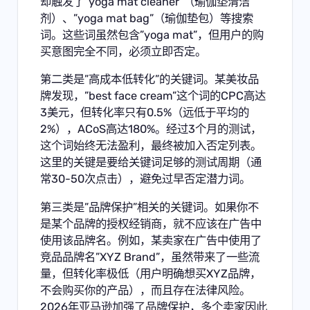
却触发了”yoga mat cleaner”（瑜伽垫清洁
剂）、”yoga mat bag”（瑜伽垫包）等搜索
词。这些词虽然包含”yoga mat”，但用户的购
买意图完全不同，必须立即否定。
第二类是”高成本低转化”的关键词。某美妆品
牌发现，”best face cream”这个词的CPC高达
3美元，但转化率只有0.5%（远低于平均的
2%），ACoS高达180%。经过3个月的测试，
这个词始终无法盈利，最终被加入否定列表。
这里的关键是要给关键词足够的测试周期（通
常30-50次点击），避免过早否定潜力词。
第三类是”品牌保护”相关的关键词。如果你不
是某个品牌的授权经销商，就不应该在广告中
使用该品牌名。例如，某卖家在广告中使用了
竞品品牌名”XYZ Brand”，虽然带来了一些流
量，但转化率极低（用户明确想买XYZ品牌，
不会购买你的产品），而且存在法律风险。
2026年亚马逊加强了品牌保护，多个卖家因此