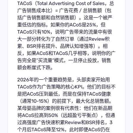
TACoS（Total Advertising Cost of Sales，总
广告销售成本比）= 广告花费 / 总销售额（包
括广告销售额和自然销售额）。这是一个被严
重低估的指标。如果你的ACoS是25%，但
TACoS只有10%，说明广告带来的流量中有很
大一部分转化为了自然订单（通过Review积
累、BSR排名提升、品牌认知增强等）。相
反，如果ACoS和TACoS几乎相等，说明你的广
告完全是”买流量”模式，一旦停止投放，销售
额会断崖式下跌。
2026年的一个重要趋势是，头部卖家开始用
TACoS作为广告策略的核心KPI。他们的目标不
是把ACoS压到最低，而是在保持TACoS健康
（通常10-15%）的前提下，最大化总销售额。
某母婴品牌的案例很有代表性：他们在新品期
将ACoS拉高到50%（远超盈亏平衡点），但通
过高强度广告快速积累Review和BSR排名，3
个月后TACoS降至12%，此时即便ACoS仍在