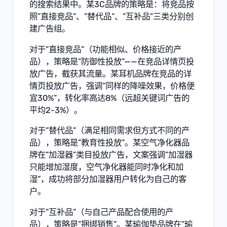
的搜索结果中。某3C品牌的策略是：将竞品按
照”直接竞品”、”替代品”、”互补品”三类分别创
建广告组。
对于”直接竞品”（功能相似、价格接近的产
品），策略是”防御性投放”——在竞品详情页投
放广告，截获其流量。某耳机品牌在竞品的详
情页投放广告，强调”同样的降噪效果，价格便
宜30%”，转化率高达8%（远超关键词广告的
平均2-3%）。
对于”替代品”（满足相同需求但方式不同的产
品），策略是”教育性投放”。某空气净化器品
牌在”加湿器”类目投放广告，文案强调”加湿器
只能增加湿度，空气净化器能同时净化和加
湿”，成功将部分加湿器用户转化为自己的客
户。
对于”互补品”（与自己产品配合使用的产
品），策略是”捆绑销售”。某瑜伽垫品牌在”瑜