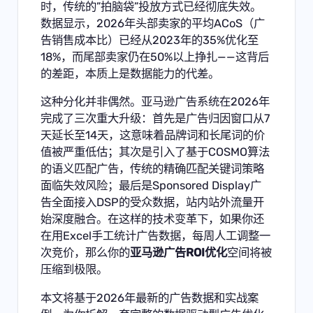
时，传统的”拍脑袋”投放方式已经彻底失效。
数据显示，2026年头部卖家的平均ACoS（广
告销售成本比）已经从2023年的35%优化至
18%，而尾部卖家仍在50%以上挣扎——这背后
的差距，本质上是数据能力的代差。
这种分化并非偶然。亚马逊广告系统在2026年
完成了三次重大升级：首先是广告归因窗口从7
天延长至14天，这意味着品牌词和长尾词的价
值被严重低估；其次是引入了基于COSMO算法
的语义匹配广告，传统的精确匹配关键词策略
面临失效风险；最后是Sponsored Display广
告全面接入DSP的受众数据，站内站外流量开
始深度融合。在这样的技术变革下，如果你还
在用Excel手工统计广告数据，每周人工调整一
次竞价，那么你的
亚马逊广告ROI优化
空间将被
压缩到极限。
本文将基于2026年最新的广告数据和实战案