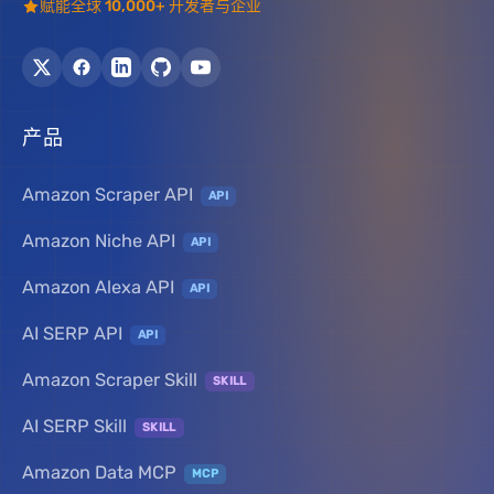
赋能全球 10,000+ 开发者与企业
产品
Amazon Scraper API
API
Amazon Niche API
API
Amazon Alexa API
API
AI SERP API
API
Amazon Scraper Skill
SKILL
AI SERP Skill
SKILL
Amazon Data MCP
MCP