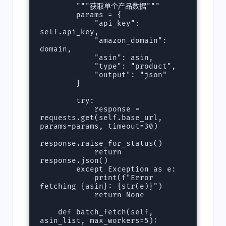
        """获取单个产品数据"""

        params = {

            "api_key": 
self.api_key,

            "amazon_domain": 
domain,

            "asin": asin,

            "type": "product",

            "output": "json"

        }

        try:

            response = 
requests.get(self.base_url, 
params=params, timeout=30)

response.raise_for_status()

            return 
response.json()

        except Exception as e:

            print(f"Error 
fetching {asin}: {str(e)}")

            return None

    def batch_fetch(self, 
asin_list, max_workers=5):
