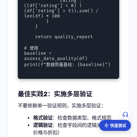
            'rating': 
((df['rating'] < 0) | 
(df['rating'] > 5)).sum() / 
len(df) * 100

        }

    }

    return quality_report

# 使用

baseline = 
assess_data_quality(df)

print(f"数据质量基线: {baseline}")

最佳实践2：实施多层验证
不要依赖单一验证规则，实施多层验证：
格式验证
：检查数据类型、格式规范
逻辑验证
：检查字段间的逻辑关系（如
快速测试
价格与折扣）