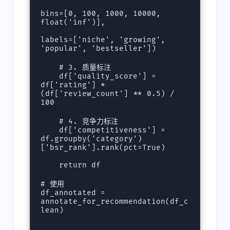
bins=[0, 100, 1000, 10000, 
float('inf')],

labels=['niche', 'growing', 
'popular', 'bestseller'])

    # 3. 质量标注

    df['quality_score'] = 
df['rating'] * 
(df['review_count'] ** 0.5) / 
100

    # 4. 竞争力标注

    df['competitiveness'] = 
df.groupby('category')
['bsr_rank'].rank(pct=True)

    return df

# 使用

df_annotated = 
annotate_for_recommendation(df_c
lean)
