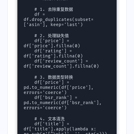
    # 1. 去除重复数据

    df = 
df.drop_duplicates(subset=
['asin'], keep='last')

    # 2. 处理缺失值

    df['price'] = 
df['price'].fillna(0)

    df['rating'] = 
df['rating'].fillna(0)

    df['review_count'] = 
df['review_count'].fillna(0)

    # 3. 数据类型转换

    df['price'] = 
pd.to_numeric(df['price'], 
errors='coerce')

    df['bsr_rank'] = 
pd.to_numeric(df['bsr_rank'], 
errors='coerce')

    # 4. 文本清洗

    df['title'] = 
df['title'].apply(lambda x: 