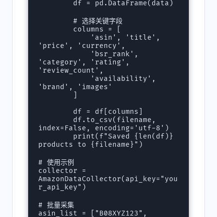
        df = pd.DataFrame(data)

        # 选择关键字段

        columns = [

            'asin', 'title', 
'price', 'currency', 

            'bsr_rank', 
'category', 'rating', 
'review_count',

            'availability', 
'brand', 'images'

        ]

        df = df[columns]

        df.to_csv(filename, 
index=False, encoding='utf-8')

        print(f"Saved {len(df)} 
products to {filename}")

# 使用示例

collector = 
AmazonDataCollector(api_key="you
r_api_key")

# 批量采集

asin_list = ["B08XYZ123", 