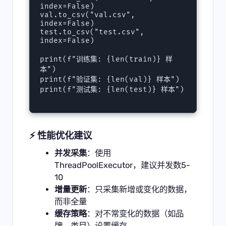
index=False)

val.to_csv("val.csv", 
index=False)

test.to_csv("test.csv", 
index=False)

print(f"训练集: {len(train)} 样
本")

print(f"验证集: {len(val)} 样本")

print(f"测试集: {len(test)} 样本")

⚡ 性能优化建议
并发采集
：使用
ThreadPoolExecutor，建议并发数5-
10
增量更新
：只采集新增或变化的数据，
而非全量
缓存策略
：对不常变化的数据（如品
牌、类目）设置缓存