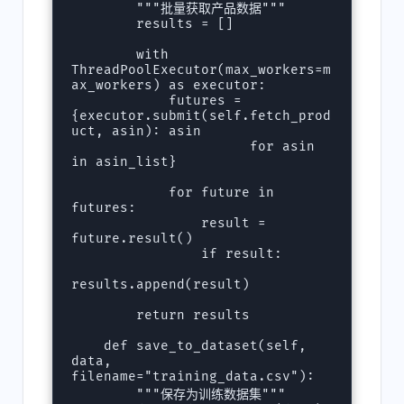
        """批量获取产品数据"""

        results = []

        with 
ThreadPoolExecutor(max_workers=m
ax_workers) as executor:

            futures = 
{executor.submit(self.fetch_prod
uct, asin): asin 

                      for asin 
in asin_list}

            for future in 
futures:

                result = 
future.result()

                if result:

results.append(result)

        return results

    def save_to_dataset(self, 
data, 
filename="training_data.csv"):

        """保存为训练数据集"""
