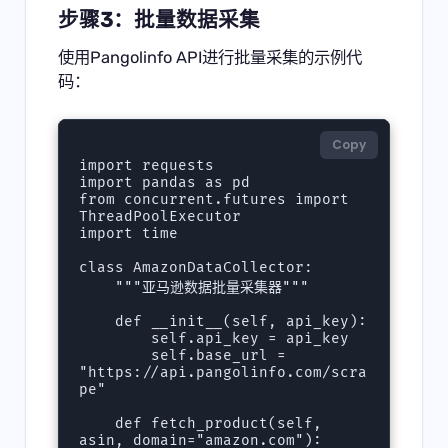
步骤3：批量数据采集
使用Pangolinfo API进行批量采集的示例代
码：
Copy
import requests

import pandas as pd

from concurrent.futures import 
ThreadPoolExecutor

import time

class AmazonDataCollector:

    """亚马逊数据批量采集器"""

    def __init__(self, api_key):

        self.api_key = api_key

        self.base_url = 
"https://api.pangolinfo.com/scra
pe"

    def fetch_product(self, 
asin, domain="amazon.com"):
