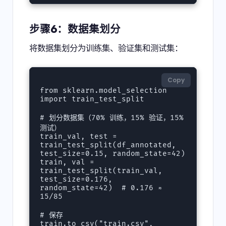
步骤6：数据集划分
将数据集划分为训练集、验证集和测试集：
Copy
from sklearn.model_selection 
import train_test_split

# 划分数据集（70% 训练，15% 验证，15% 
测试）

train_val, test = 
train_test_split(df_annotated, 
test_size=0.15, random_state=42)

train, val = 
train_test_split(train_val, 
test_size=0.176, 
random_state=42)  # 0.176 ≈ 
15/85

# 保存

train.to_csv("train.csv", 