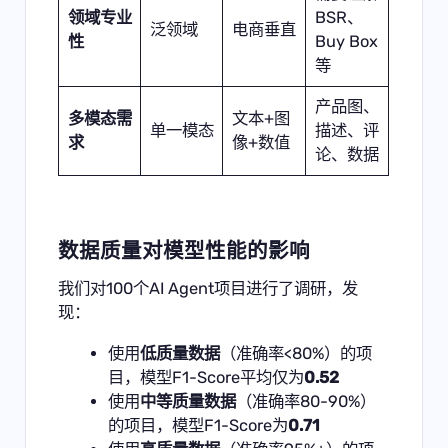
领域专业
BSR、
泛领域
电商垂直
性
Buy Box
等
产品图、
多模态需
文本+图
单一模态
描述、评
求
像+数值
论、数据
数据质量对模型性能的影响
我们对100个AI Agent项目进行了调研，发
现：
使用
低质量数据
（准确率<80%）的项
目，模型F1-Score平均仅为
0.52
使用
中等质量数据
（准确率80-90%）
的项目，模型F1-Score为
0.71