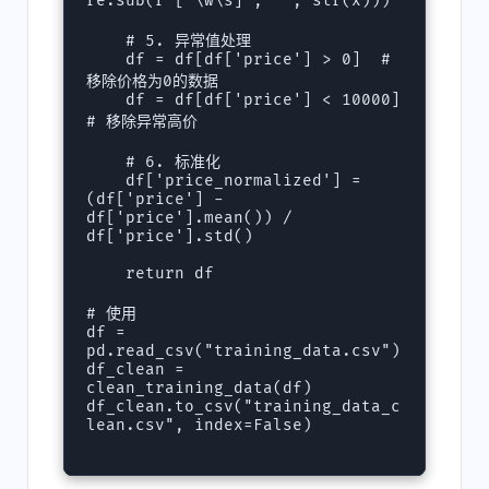
re.sub(r'[^\w\s]', '', str(x)))

    # 5. 异常值处理

    df = df[df['price'] > 0]  # 
移除价格为0的数据

    df = df[df['price'] < 10000]  
# 移除异常高价

    # 6. 标准化

    df['price_normalized'] = 
(df['price'] - 
df['price'].mean()) / 
df['price'].std()

    return df

# 使用

df = 
pd.read_csv("training_data.csv")

df_clean = 
clean_training_data(df)

df_clean.to_csv("training_data_c
lean.csv", index=False)
