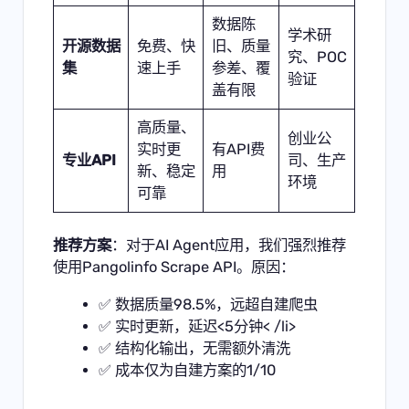
数据陈
学术研
开源数据
免费、快
旧、质量
究、POC
集
速上手
参差、覆
验证
盖有限
高质量、
创业公
实时更
有API费
专业API
司、生产
新、稳定
用
环境
可靠
推荐方案
：对于AI Agent应用，我们强烈推荐
使用
Pangolinfo Scrape API
。原因：
✅ 数据质量98.5%，远超自建爬虫
✅ 实时更新，延迟<5分钟< /li>
✅ 结构化输出，无需额外清洗
✅ 成本仅为自建方案的1/10