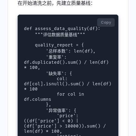
在开始清洗之前，先建立质量基线：
Copy
def assess_data_quality(df):

    """评估数据质量基线"""

    quality_report = {

        '总样本数': len(df),

        '重复率': 
df.duplicated().sum() / len(df) 
* 100,

        '缺失率': {

            col: 
df[col].isnull().sum() / len(df) 
* 100 

            for col in 
df.columns

        },

        '异常值率': {

            'price': 
((df['price'] < 0) | 
(df['price'] > 10000)).sum() / 
len(df) * 100,
