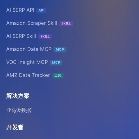
AI SERP API
API
Amazon Scraper Skill
SKILL
AI SERP Skill
SKILL
Amazon Data MCP
MCP
VOC Insight MCP
MCP
AMZ Data Tracker
工具
解决方案
亚马逊数据
开发者